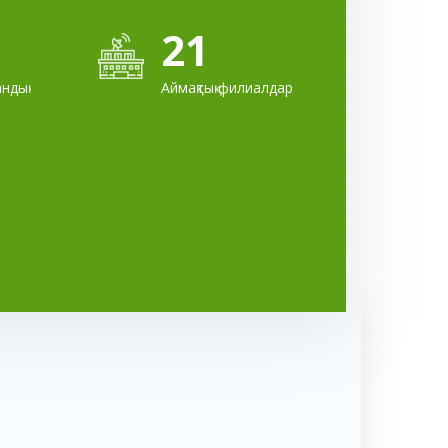
21
ндық
Аймақтық филиалдар