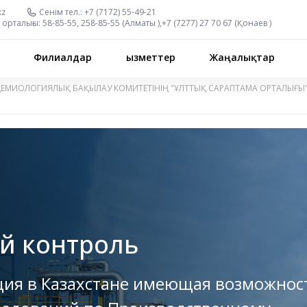
kz
Сенім тел.:
+7 (7172) 55-49-21
орталығы:
58-85-55, 258-85-55 (
Алматы
),
+7 (7277) 27 70 67 (
Қонаев
)
Филиалдар
Қызметтер
Жаңалықтар
ДЕМИОЛОГИЯЛЫҚ БАҚЫЛАУ КОМИТЕТІНІҢ "ҰЛТТЫҚ САРАПТАМА ОРТАЛЫҒЫ
й контроль
ция в Казахстане имеющая возможнос