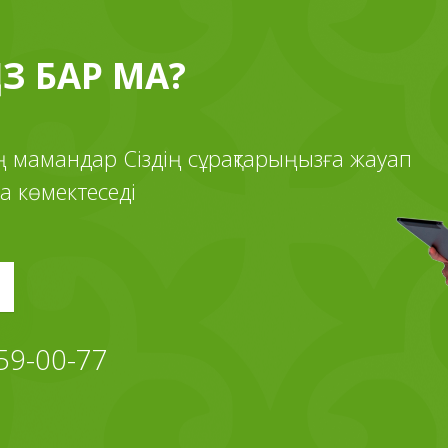
ЫЗ БАР МА?
ің мамандар Сіздің сұрақтарыңызға жауап
а көмектеседі
 59-00-77