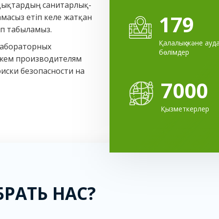
ндықтардың санитарлық-
179
масыз етіп келе жатқан
ып табыламыз.
Қалалық және ауда
лабораторных
бөлімдер
ожем производителям
риски безопасности на
7000
Қызметкерлер
РАТЬ НАС?