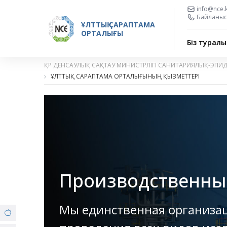
info@nce.
Байланыс 
ҰЛТТЫҚ САРАПТАМА
ОРТАЛЫҒЫ
Біз туралы
ҚР ДЕНСАУЛЫҚ САҚТАУ МИНИСТРЛІГІ САНИТАРИЯЛЫҚ-ЭПИ
ҰЛТТЫҚ САРАПТАМА ОРТАЛЫҒЫНЫҢ ҚЫЗМЕТТЕРІ
Производственны
Мы единственная организа