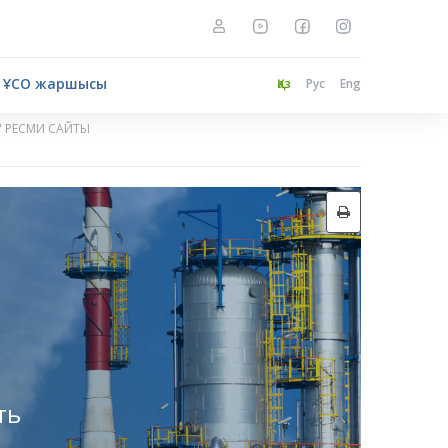
ҰСО жаршысы
Қаз
Рус
Eng
" РЕСМИ САЙТЫ
ть