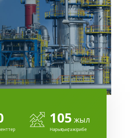
0
105
жыл
иенттер
Нарықтық тәжірибе