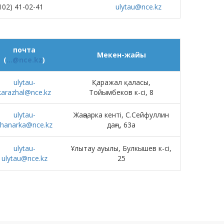
102) 41-02-41
ulytau@nce.kz
почта
Мекен-жайы
(
...@nce.kz
)
ulytau-
Қаражал қаласы,
karazhal@nce.kz
Тойымбеков к-сі, 8
ulytau-
Жаңаарка кенті, С.Сейфуллин
hanarka@nce.kz
даңғ., 63а
ulytau-
Ұлытау ауылы, Булкышев к-сі,
ulytau@nce.kz
25