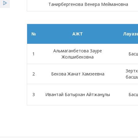
Танирбергенова Венера Меймановна
№
АЖТ
Лауа
Альмаганбетова Зауре
1
Бас
Жолшибековна
Зертх
2
Бекова Жанат Хамзеевна
басш
3
Ивантай Батырхан Айтжанұлы
Бас