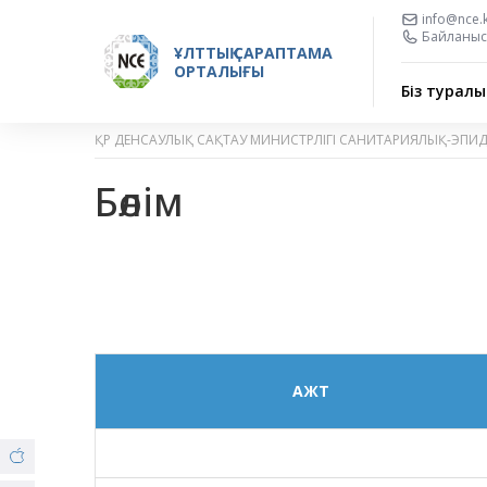
info@nce.
Байланыс 
ҰЛТТЫҚ САРАПТАМА
ОРТАЛЫҒЫ
Біз туралы
ҚР ДЕНСАУЛЫҚ САҚТАУ МИНИСТРЛІГІ САНИТАРИЯЛЫҚ-ЭПИ
Бөлім
АЖТ