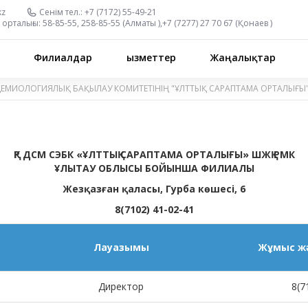
kz
Сенім тел.:
+7 (7172) 55-49-21
орталығы:
58-85-55, 258-85-55 (
Алматы
),
+7 (7277) 27 70 67 (
Қонаев
)
Филиалдар
Қызметтер
Жаңалықтар
ДЕМИОЛОГИЯЛЫҚ БАҚЫЛАУ КОМИТЕТІНІҢ "ҰЛТТЫҚ САРАПТАМА ОРТАЛЫҒЫ
ҚР ДСМ СЭБК «ҰЛТТЫҚ САРАПТАМА ОРТАЛЫҒЫ» ШЖҚ РМК
ҰЛЫТАУ ОБЛЫСЫ БОЙЫНША ФИЛИАЛЫ
Жезқазған қаласы, Гурба көшесі, 6
8(7102) 41-02-41
Лауазымы
Жұмыс жә
Директор
8(7