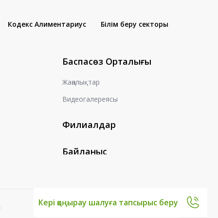
Кодекс Алиментариус
Білім беру секторы
Баспасөз Орталығы
Жаңалықтар
Видеогалереясы
Филиалдар
Байланыс
Кері қоңырау шалуға тапсырыс беру