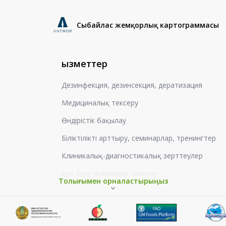
Сыбайлас жемқорлық картограммасы
Қызметтер
Дезинфекция, дезинсекция, дератизация
Медициналық тексеру
Өндірістік бақылау
Біліктілікті арттыру, семинарлар, тренингтер
Клиникалық-диагностикалық зерттеулер
Ауа бұру жүйелерін тазалау
Толығымен орналастырыңыз
Жұмыс орындарын аттестаттау
Гигиеналық оқыту