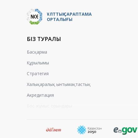
ҰЛТТЫҚ САРАПТАМА
ОРТАЛЫҒЫ
БІЗ ТУРАЛЫ
Басқарма
Құрылымы
Стратегия
Халықаралық ынтымақтастық
Акредитация
Бос жұмыс орындары
Пікірлер
Жұмыс және қабылдау кестесі азаматтарды