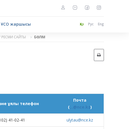
ҰСО жаршысы
Қаз
Рус
Eng
" РЕСМИ САЙТЫ
БӨЛІМ
Почта
не ұялы телефон
(
...@nce.kz
)
102) 41-02-41
ulytau@nce.kz