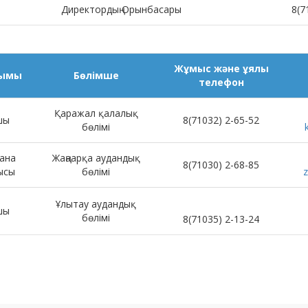
Директордың Орынбасары
8(7
Жұмыс және ұялы
зымы
Бөлімше
телефон
Қаражал қалалық
шы
8(71032) 2-65-52
бөлімі
ана
Жаңаарқа аудандық
8(71030) 2-68-85
ысы
бөлімі
z
Ұлытау аудандық
шы
бөлімі
8(71035) 2-13-24