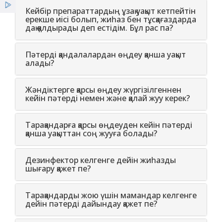
Қызметтер
Кейбір препараттардың ұзақ уақыт кетпейтін
ерекше иісі болып, жиһаз бен тұсқағаздарда
дақ қалдырады деп естідім. Бұл рас па?
Жаңалықтар
Пәтерді қандалалардан өңдеу қанша уақыт
ҰСО жаршысы
алады?
Жәндіктерге қарсы өңдеу жүргізілгеннен
кейін пәтерді немен және қалай жуу керек?
Тарақандарға қарсы өңдеуден кейін пәтерді
қанша уақыттан соң жууға болады?
Дезинфектор келгенге дейін жиһазды
шығару қажет пе?
Тарақандарды жою үшін мамандар келгенге
дейін пәтерді дайындау қажет пе?