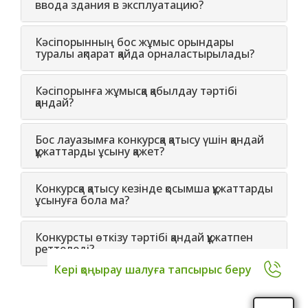
ввода здания в эксплуатацию?
Кәсіпорынның бос жұмыс орындары
туралы ақпарат қайда орналастырылады?
Кәсіпорынға жұмысқа қабылдау тәртібі
қандай?
Бос лауазымға конкурсқа қатысу үшін қандай
құжаттарды ұсыну қажет?
Конкурсқа қатысу кезінде қосымша құжаттарды
ұсынуға бола ма?
Конкурсты өткізу тәртібі қандай құжатпен
реттеледі?
Кері қоңырау шалуға тапсырыс беру