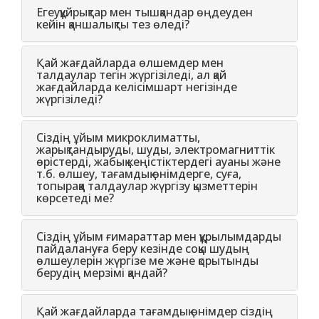
Егеуқұйрықтар мен тышқандар өңдеуден
кейін қаншалықты тез өледі?
Қай жағдайларда өлшемдер мен
талдаулар тегін жүргізіледі, ал қай
жағдайларда келісімшарт негізінде
жүргізіледі?
Сіздің ұйым микроклиматты,
жарықтандыруды, шуды, электромагниттік
өрістерді, жабық кеңістіктердегі ауаны және
т.б. өлшеу, тағамдық өнімдерге, суға,
топыраққа талдаулар жүргізу қызметтерін
көрсетеді ме?
Сіздің ұйым ғимараттар мен құрылымдарды
пайдалануға беру кезінде соққы шудың
өлшеулерін жүргізе ме және қорытынды
берудің мерзімі қандай?
Қай жағдайларда тағамдық өнімдер сіздің