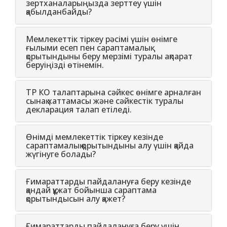
зертханаларыңызда зерттеу үшін
қабылданбайды?
Мемлекеттiк тiркеу рәсiмi үшiн өнiмге
ғылыми есеп пен сараптамалық
қорытындыны беру мерзiмi туралы ақпарат
беруіңізді өтінемін.
ТР КО талаптарына сәйкес өнімге арналған
сынақ хаттамасы және сәйкестік туралы
декларация талап етіледі.
Өнімді мемлекеттік тіркеу кезінде
сараптамалық қорытындыны алу үшін қайда
жүгінуге болады?
Ғимараттарды пайдалануға беру кезінде
қандай құжат бойынша сараптама
қорытындысын алу қажет?
Ғимараттарды пайдалануға беру үшін