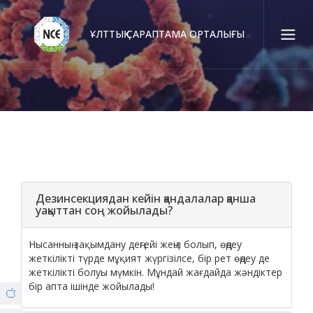
ҰЛТТЫҚ САРАПТАМА ОРТАЛЫҒЫ
Қаз
Рус
Eng
Байланыс орталығы:
58-85-55, 258-85-55 (
Алматы
)
+7 (7277) 27-70-67 (
Қонаев
)
Сенім тел.:
+7 (7172) 55-49-21
Дезинсекциядан кейін қандалалар қанша
уақыттан соң жойылады?
Біз туралы
Нысанның зақымдану деңгейі жеңіл болып, өңдеу
© Copyright 2019 - nce.kz - all rights reserved.
жеткілікті түрде мұқият жүргізілсе, бір рет өңдеу де
жеткілікті болуы мүмкін. Мұндай жағдайда жәндіктер
Филиалдар
бір апта ішінде жойылады!