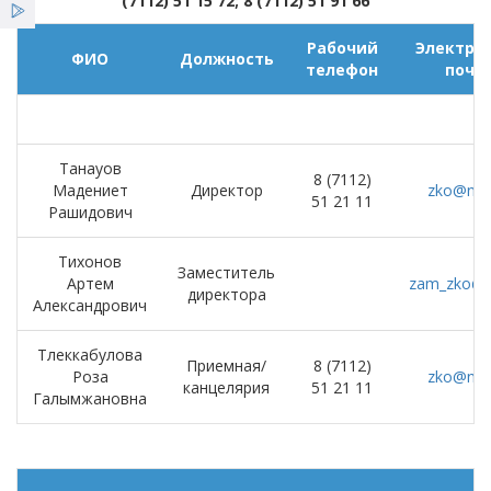
(7112) 51 15 72; 8 (7112) 51 91 66
Қызметтер
Рабочий
Электро
ФИО
Должность
Жаңалықтар
телефон
почт
ҰСО жаршысы
Танауов
8 (7112)
Мадениет
Директор
zko@nce
51 21 11
Рашидович
Тихонов
Заместитель
Артем
zam_zko@n
директора
Александрович
Тлеккабулова
Приемная/
8 (7112)
Роза
zko@nce
канцелярия
51 21 11
Галымжановна