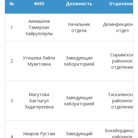
№
ФИО
Должность
Отделение
Аиемшеев
Начальник
Дезинфекционн
1
Тамерлан
отдела
отдел
Хайруллаулы
Сырымское
Утешева Лайла
Заведующая
2
районное
Мухитовна
лабораторией
отделение
Магутова
Таскалинское
Заведующая
3
Бактыгул
районное
лабораторией
Задагереевна
отделение
Бокейординско
Умаров Рустам
Заведующий
4
районное