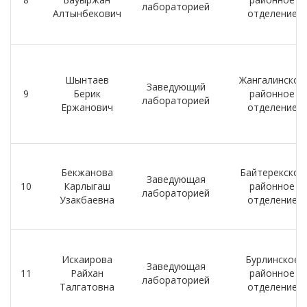
лабораторией
Алтынбекович
отделение
Шынтаев
Жангалинское
Заведующий
9
Берик
районное
лабораторией
Ержанович
отделение
Бекжанова
Байтерекское
Заведующая
10
Карлыгаш
районное
лабораторией
Узакбаевна
отделение
Искаирова
Бурлинское
Заведующая
11
Райхан
районное
лабораторией
Талгатовна
отделение