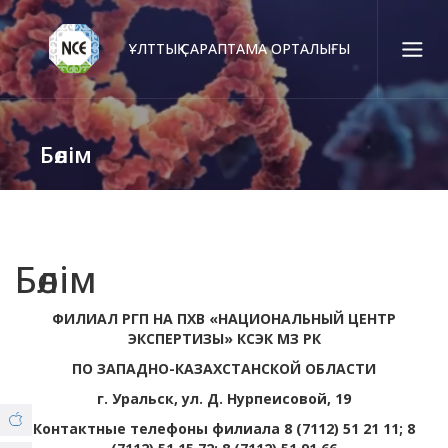
ҰЛТТЫҚ САРАПТАМА ОРТАЛЫҒЫ
Қаз
Рус
Eng
Бөлім
Байланыс орталығы:
58-85-55, 258-85-55 (
Алматы
)
+7 (7277) 27-70-67 (
Қонаев
)
Сенім тел.:
+7 (7172) 55-49-21
Бөлім
ФИЛИАЛ РГП НА ПХВ «НАЦИОНАЛЬНЫЙ ЦЕНТР
Біз туралы
ЭКСПЕРТИЗЫ» КСЭК МЗ РК
ПО ЗАПАДНО-КАЗАХСТАНСКОЙ ОБЛАСТИ
© Copyright 2019 - nce.kz - all rights reserved.
Филиалдар
г. Уральск, ул. Д. Нурпеисовой, 19
Контактные телефоны филиала 8 (7112) 51 21 11; 8