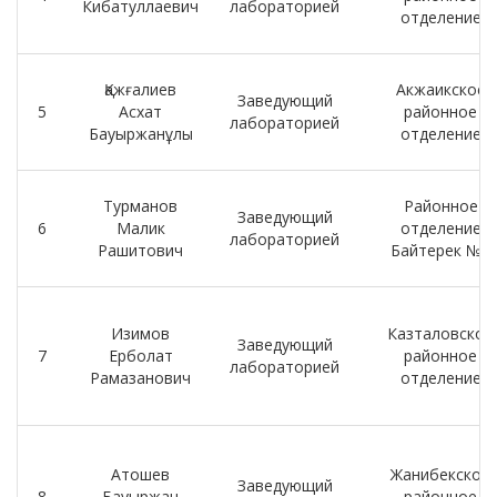
Кибатуллаевич
лабораторией
отделение
Қажғалиев
Акжаикское
Заведующий
5
Асхат
районное
лабораторией
Бауыржанұлы
отделение
Турманов
Районное
Заведующий
6
Малик
отделение
лабораторией
Рашитович
Байтерек №1
Изимов
Казталовское
Заведующий
7
Ерболат
районное
лабораторией
Рамазанович
отделение
Атошев
Жанибекское
Заведующий
8
Бауыржан
районное