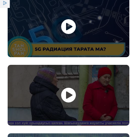
Қызметтер
Жаңалықтар
ҰСО жаршысы