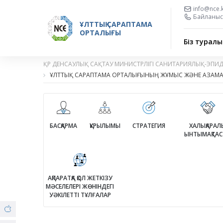
info@nce.
Байланыс 
ҰЛТТЫҚ САРАПТАМА
ОРТАЛЫҒЫ
Біз туралы
ҚР ДЕНСАУЛЫҚ САҚТАУ МИНИСТРЛІГІ САНИТАРИЯЛЫҚ-ЭПИ
ҰЛТТЫҚ САРАПТАМА ОРТАЛЫҒЫНЫҢ ЖҰМЫС ЖӘНЕ АЗАМАТ
БАСҚАРМА
ҚҰРЫЛЫМЫ
СТРАТЕГИЯ
ХАЛЫҚАРАЛЫ
ЫНТЫМАҚТАС
АҚПАРАТҚА ҚОЛ ЖЕТКІЗУ
МӘСЕЛЕЛЕРІ ЖӨНІНДЕГІ
УӘКІЛЕТТІ ТҰЛҒАЛАР