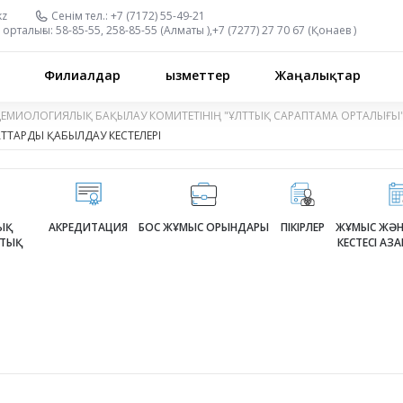
kz
Сенім тел.:
+7 (7172) 55-49-21
орталығы:
58-85-55, 258-85-55 (
Алматы
),
+7 (7277) 27 70 67 (
Қонаев
)
Филиалдар
Қызметтер
Жаңалықтар
ДЕМИОЛОГИЯЛЫҚ БАҚЫЛАУ КОМИТЕТІНІҢ "ҰЛТТЫҚ САРАПТАМА ОРТАЛЫҒЫ
ТАРДЫ ҚАБЫЛДАУ КЕСТЕЛЕРІ
Қ
АКРЕДИТАЦИЯ
БОС ЖҰМЫС ОРЫНДАРЫ
ПІКІРЛЕР
ЖҰМЫС ЖӘН
ТЫҚ
КЕСТЕСІ А