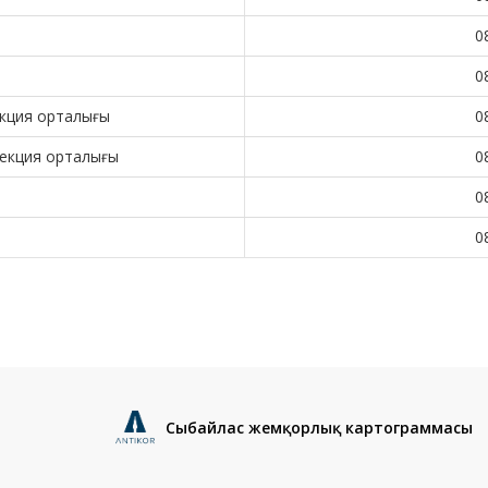
0
0
кция орталығы
0
екция орталығы
0
0
0
Сыбайлас жемқорлық картограммасы