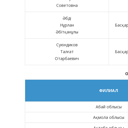
Советовна
Әбді
Нұрлан
Басқа
Әбітқанұлы
Суюндиков
Талғат
Басқа
Отарбаевич
О
ФИЛИАЛ
Абай облысы
Ақмола облысы
Ақтөбе облысы