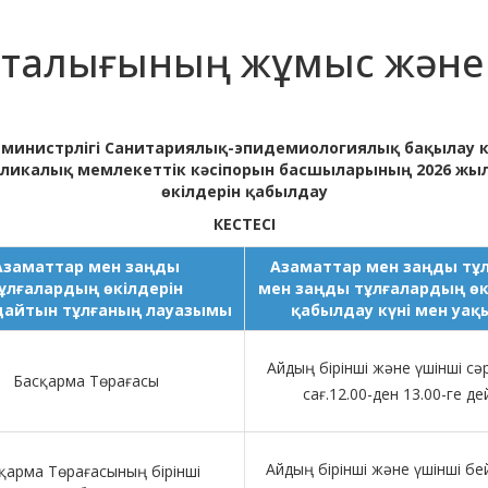
орталығының жұмыс және
у министрлігі Санитариялық-эпидемиологиялық бақылау 
ликалық мемлекеттік кәсіпорын басшыларының 2026 жы
өкілдерін қабылдау
КЕСТЕСІ
Азаматтар мен заңды
Азаматтар мен заңды тұ
ұлғалардың өкілдерін
мен заңды тұлғалардың өк
айтын тұлғаның лауазымы
қабылдау күні мен уа
Айдың бірінші және үшінші сәр
Басқарма Төрағасы
сағ.12.00-ден 13.00-ге де
Айдың бірінші және үшінші бей
қарма Төрағасының бірінші