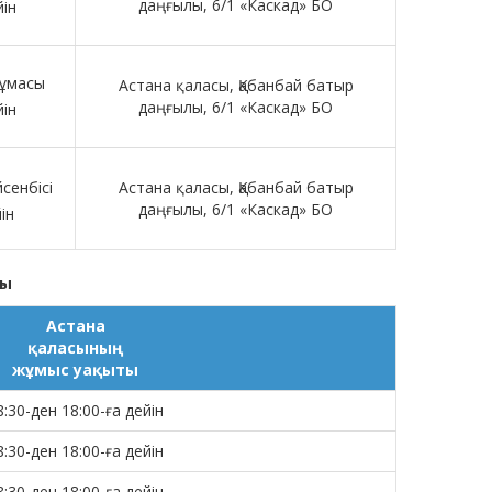
даңғылы, 6/1 «Каскад» БО
йін
жұмасы
Астана қаласы, Қабанбай батыр
даңғылы, 6/1 «Каскад» БО
йін
сенбісі
Астана қаласы, Қабанбай батыр
даңғылы, 6/1 «Каскад» БО
йін
сы
Астана
қаласының
жұмыс уақыты
8:30-ден 18:00-ға дейін
8:30-ден 18:00-ға дейін
8:30-ден 18:00-ға дейін