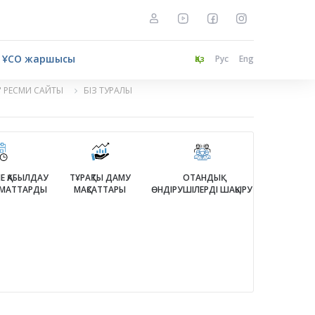
ҰСО жаршысы
Қаз
Рус
Eng
" РЕСМИ САЙТЫ
БІЗ ТУРАЛЫ
Е ҚАБЫЛДАУ
ТҰРАҚТЫ ДАМУ
ОТАНДЫҚ
ЗАМАТТАРДЫ
МАҚСАТТАРЫ
ӨНДІРУШІЛЕРДІ ШАҚЫРУ