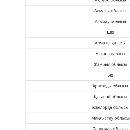
Алматы облысы
Атырау облысы
ШҚО
Алматы қаласы
Астана қаласы
Жамбыл облысы
БҚО
Қарағанды облысы
Қостанай облысы
Қызылорда облысы
Маңғыстау облысы
Павлодар облысы