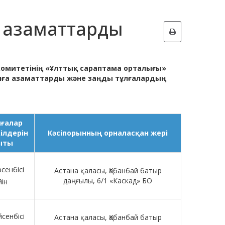
 азаматтарды
комитетінің «Ұлттық сараптама орталығы»
лға азаматтарды және заңды тұлғалардың
лғалар
ілдерін
Кәсіпорынның орналасқан жері
қыты
сенбісі
Астана қаласы, Қабанбай батыр
даңғылы, 6/1 «Каскад» БО
йін
сенбісі
Астана қаласы, Қабанбай батыр