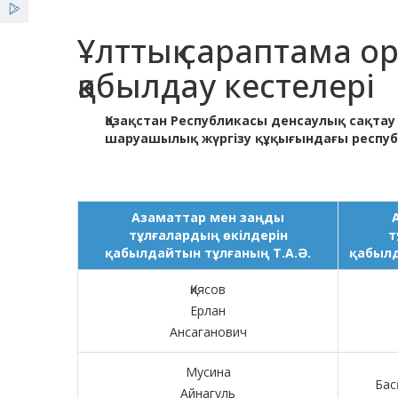
Ұлттық сараптама 
қабылдау кестелері
Қазақстан Республикасы денсаулық сақта
шаруашылық жүргізу құқығындағы респуб
Азаматтар мен заңды
тұлғалардың өкілдерін
т
қабылдайтын тұлғаның Т.А.Ә.
қабылд
Қиясов
Ерлан
Ансаганович
Мусина
Бас
Айнагуль