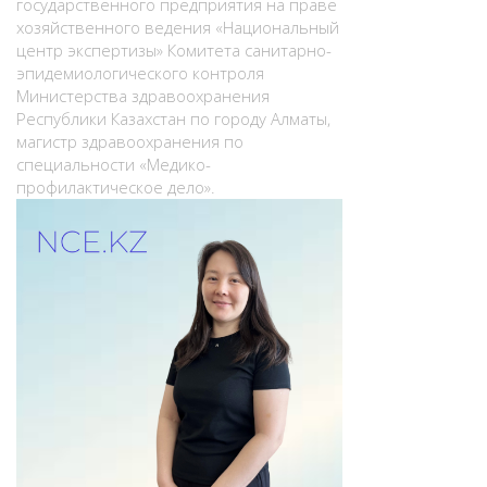
государственного предприятия на праве
хозяйственного ведения «Национальный
центр экспертизы» Комитета санитарно-
эпидемиологического контроля
Министерства здравоохранения
Республики Казахстан по городу Алматы,
магистр здравоохранения по
специальности «Медико-
профилактическое дело».