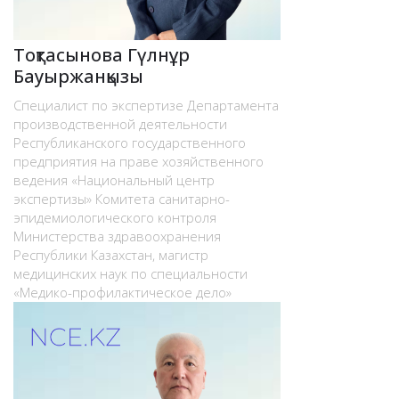
Тоқтасынова Гүлнұр
Бауыржанқызы
Специалист по экспертизе Департамента
производственной деятельности
Республиканского государственного
предприятия на праве хозяйственного
ведения «Национальный центр
экспертизы» Комитета санитарно-
эпидемиологического контроля
Министерства здравоохранения
Республики Казахстан, магистр
медицинских наук по специальности
«Медико-профилактическое дело»