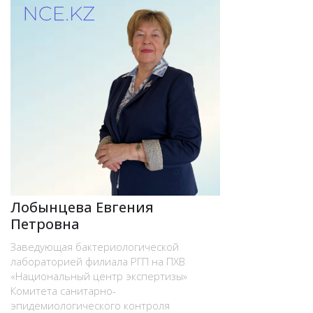
Лобынцева Евгения
Петровна
Заведующая бактериологической
лабораторией филиала РГП на ПХВ
«Национальный центр экспертизы»
Комитета санитарно-
эпидемиологического контроля