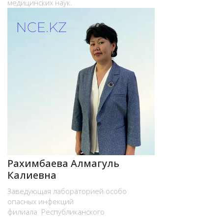
медицинских наук.
Рахимбаева Алмагуль
Калиевна
Заведующая лабораторией особо
опасных инфекций
филиала Республиканского