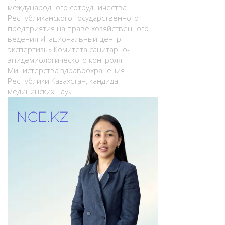
международного сотрудничества
Республиканского государственного
предприятия на праве хозяйственного
ведения «Национальный центр
экспертизы» Комитета санитарно-
эпидемиологического контроля
Министерства здравоохранения
Республики Казахстан, кандидат
медицинских наук.