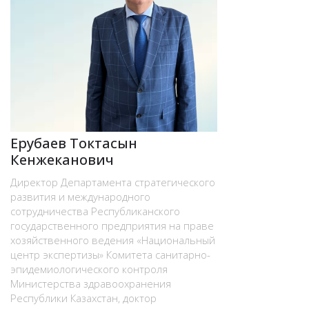
Ерубаев Токтасын
Кенжеканович
Директор Департамента стратегического
развития и международного
сотрудничества Республиканского
государственного предприятия на праве
хозяйственного ведения «Национальный
центр экспертизы» Комитета санитарно-
эпидемиологического контроля
Министерства здравоохранения
Республики Казахстан, доктор