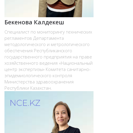
Бекенова Калдекеш
Специалист по мониторингу технических
регламентов Департамента
методологического и метрологического
обеспечения Республиканского
государственного предприятия на праве
хозяйственного ведения «Национальный
центр экспертизы» Комитета санитарно-
эпидемиологического контроля
Министерства здравоохранения
Республики Казахстан.