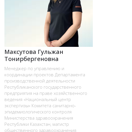
Максутова Гульжан
Тонирбергеновна
Менеджер по управлению и
координации проектов Департамента
производственной деятельности
Республиканского государственного
предприятия на праве хозяйственного
ведения «Национальный центр
экспертизы» Комитета санитарно-
эпидемиологического контроля
Министерства здравоохранения
Республики Казахстан, магистр
общественного здравоохранения