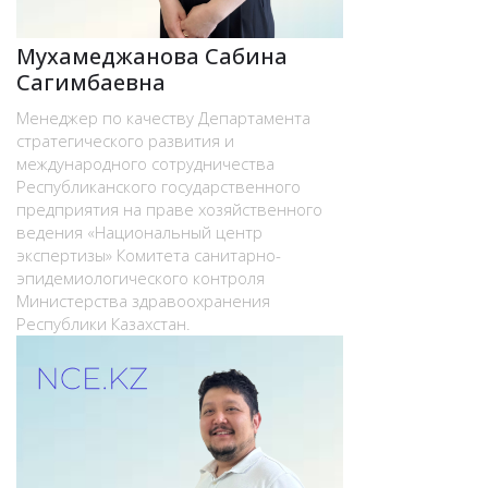
Мухамеджанова Сабина
Сагимбаевна
Менеджер по качеству Департамента
стратегического развития и
международного сотрудничества
Республиканского государственного
предприятия на праве хозяйственного
ведения «Национальный центр
экспертизы» Комитета санитарно-
эпидемиологического контроля
Министерства здравоохранения
Республики Казахстан.