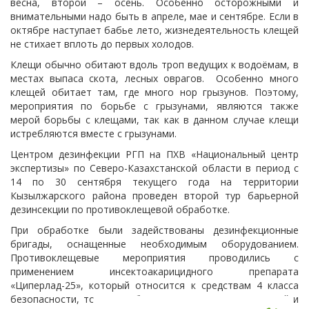
весна, второй – осень. Особенно осторожными и
внимательными надо быть в апреле, мае и сентябре. Если в
октябре наступает бабье лето, жизнедеятельность клещей
не стихает вплоть до первых холодов.
Клещи обычно обитают вдоль троп ведущих к водоёмам, в
местах выпаса скота, лесных оврагов. Особенно много
клещей обитает там, где много нор грызунов. Поэтому,
мероприятия по борьбе с грызунами, являются также
мерой борьбы с клещами, так как в данном случае клещи
истребляются вместе с грызунами.
Центром дезинфекции РГП на ПХВ «Национальный центр
экспертизы» по Северо-Казахстанской области в период с
14 по 30 сентября текущего года на территории
Кызылжарского района проведен второй тур барьерной
дезинсекции по противоклещевой обработке.
При обработке были задействованы дезинфекционные
бригады, оснащенные необходимым оборудованием.
Противоклещевые мероприятия проводились с
применением инсектоакарицидного препарата
«Циперлад-25», который относится к средствам 4 класса
безопасности, то есть – безопасны для здоровья людей и