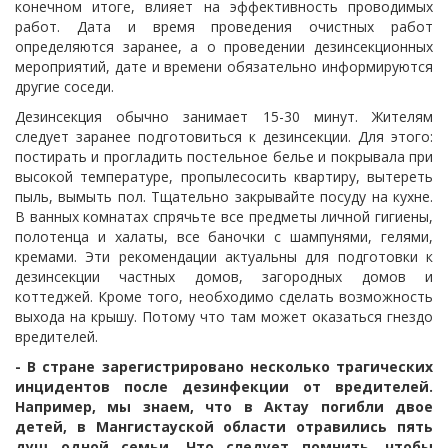
конечном итоге, влияет на эффективность проводимых
работ.
Дата и время проведения очистных работ
определяются заранее, а о проведении дезинсекционных
мероприятий, дате и времени обязательно информируются
другие соседи.
Дезинсекция обычно занимает 15-30 минут.
Жителям
следует заранее подготовиться к дезинсекции.
Для этого:
постирать и прогладить постельное белье и покрывала при
высокой температуре, пропылесосить квартиру, вытереть
пыль, вымыть пол.
Тщательно закрывайте посуду на кухне.
В ванных комнатах спрячьте все предметы личной гигиены,
полотенца и халаты, все баночки с шампунями, гелями,
кремами.
Эти рекомендации актуальны для подготовки к
дезинсекции частных домов, загородных домов и
коттеджей.
Кроме того, необходимо сделать возможность
выхода на крышу.
Потому что там может оказаться гнездо
вредителей.
- В стране зарегистрировано несколько трагических
инцидентов после дезинфекции от вредителей.
Например, мы знаем, что в Актау погибли двое
детей, в Мангистауской области отравились пять
душ одной семьи.
Что следует помнить, чтобы