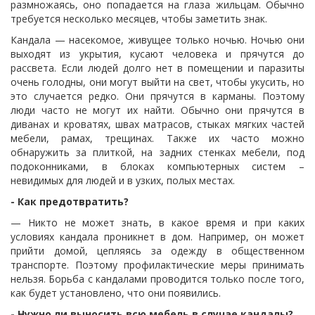
размножаясь, оно попадается на глаза жильцам.
Обычно
требуется несколько месяцев, чтобы заметить знак.
Кандала — насекомое, живущее только ночью.
Ночью они
выходят из укрытия, кусают человека и прячутся до
рассвета.
Если людей долго нет в помещении и паразиты
очень голодны, они могут выйти на свет, чтобы укусить, но
это случается редко.
Они прячутся в карманы.
Поэтому
люди часто не могут их найти.
Обычно они прячутся в
диванах и кроватях, швах матрасов, стыках мягких частей
мебели, рамах, трещинах.
Также их часто можно
обнаружить за плиткой, на задних стенках мебели, под
подоконниками, в блоках компьютерных систем –
невидимых для людей и в узких, полых местах.
- Как предотвратить?
— Никто не может знать, в какое время и при каких
условиях кандала проникнет в дом.
Например, он может
прийти домой, цепляясь за одежду в общественном
транспорте.
Поэтому профилактические меры принимать
нельзя.
Борьба с кандалами проводится только после того,
как будет установлено, что они появились.
- Нужно ли выносить всю мебель в случае кандалы?