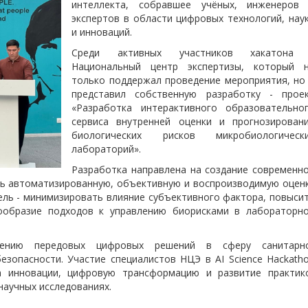
интеллекта, собравшее учёных, инженеров
экспертов в области цифровых технологий, нау
и инноваций.
Среди активных участников хакатона
Национальный центр экспертизы, который 
только поддержал проведение мероприятия, но
представил собственную разработку - прое
«Разработка интерактивного образовательно
сервиса внутренней оценки и прогнозирован
биологических рисков микробиологическ
лабораторий».
Разработка направлена на создание современн
ь автоматизированную, объективную и воспроизводимую оцен
ель - минимизировать влияние субъективного фактора, повыси
ообразие подходов к управлению биорисками в лабораторн
ению передовых цифровых решений в сферу санитарн
езопасности. Участие специалистов НЦЭ в AI Science Hackath
а инновации, цифровую трансформацию и развитие практик
научных исследованиях.