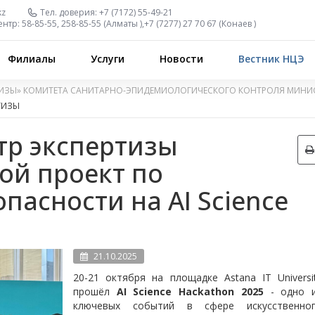
kz
Тел. доверия:
+7 (7172) 55-49-21
ентр:
58-85-55, 258-85-55 (
Алматы
),
+7 (7277) 27 70 67 (
Конаев
)
Филиалы
Услуги
Новости
Вестник НЦЭ
ИЗЫ» КОМИТЕТА САНИТАРНО-ЭПИДЕМИОЛОГИЧЕСКОГО КОНТРОЛЯ МИНИС
ТИЗЫ
р экспертизы
ой проект по
пасности на AI Science
21.10.2025
20-21 октября на площадке Astana IT Universi
прошёл
AI Science Hackathon 2025
- одно 
ключевых событий в сфере искусственно