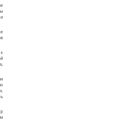
ие
зы
 и
ве
ов
 к
ой
а,
ми
ую
х.
ть
тр
ом