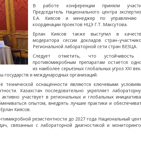
В работе конференции приняли участ
Председатель Национального центра эксперти
Е.А. Киясов и менеджер по управлению
координации проектов НЦЭ Г.Т. Максутова.
Ерлан Киясов также выступил в качест
модератора сессии докладов стран–участник
Региональной лабораторной сети стран ВЕЗЦА.
Следует отметить, что устойчивость
противомикробным препаратам остаётся одн
из наиболее серьёзных глобальных угроз XXI век
ы государств и международных организаций.
ё технической оснащённости являются ключевыми условия
тности. Казахстан последовательно укрепляет лабораторн
 активно участвует в региональных и глобальных инициатива
мениваться опытом, внедрять лучшие практики и обеспечива
 Ерлан Киясов.
нтимикробной резистентности до 2027 года Национальный цен
дач, связанных с лабораторной диагностикой и мониторинг