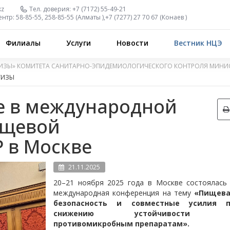
kz
Тел. доверия:
+7 (7172) 55-49-21
ентр:
58-85-55, 258-85-55 (
Алматы
),
+7 (7277) 27 70 67 (
Конаев
)
Филиалы
Услуги
Новости
Вестник НЦЭ
ИЗЫ» КОМИТЕТА САНИТАРНО-ЭПИДЕМИОЛОГИЧЕСКОГО КОНТРОЛЯ МИНИС
ТИЗЫ
е в международной
ищевой
 в Москве
21.11.2025
20–21 ноября 2025 года в Москве состоялась 
международная конференция на тему
«Пищева
безопасность и совместные усилия п
снижению устойчивости 
противомикробным препаратам».