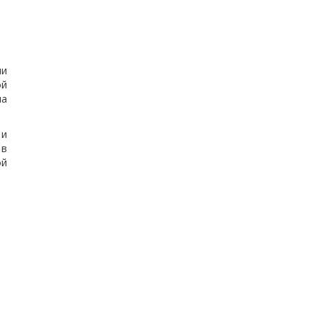
ми
ой
ла
 и
 в
ой