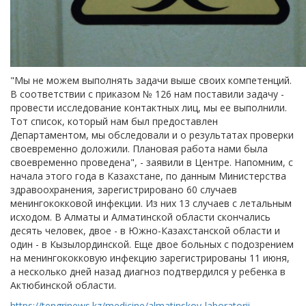
"Мы не можем выполнять задачи выше своих компетенций.
В соответствии с приказом № 126 нам поставили задачу -
провести исследование контактных лиц, мы ее выполнили.
Тот список, который нам был предоставлен
Департаментом, мы обследовали и о результатах проверки
своевременно доложили. Плановая работа нами была
своевременно проведена", - заявили в Центре. Напомним, с
начала этого года в Казахстане, по данным Министерства
здравоохранения, зарегистрировано 60 случаев
менингококковой инфекции. Из них 13 случаев с летальным
исходом. В Алматы и Алматинской области скончались
десять человек, двое - в Южно-Казахстанской области и
один - в Кызылординской. Еще двое больных с подозрением
на менингококковую инфекцию зарегистрированы 11 июня,
а несколько дней назад диагноз подтвердился у ребенка в
Актюбинской области.
https://tengrinews.kz/medicine/almatinskoy-laboratorii-