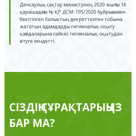
Денсаулық сақтау министрінің 2020 жылғы 16
қарашадағы № ҚР ДСМ-195/2020 бұйрығымен
бекітілген Халықтың декреттелген тобына
жататын адамдарды гигиеналық оқыту
қағидаларына сәйкес гигиеналық оқытудан
өтуге міндетті.
СІЗДІҢ СҰРАҚТАРЫҢЫЗ
БАР МА?