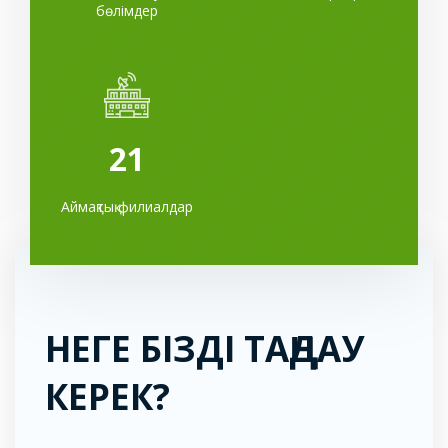
бөлімдер
21
Аймақтық филиалдар
НЕГЕ БІЗДІ ТАҢДАУ
КЕРЕК?