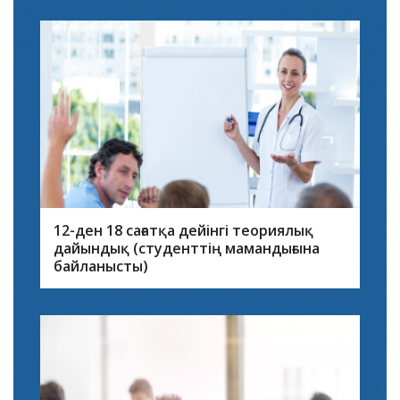
12-ден 18 сағатқа дейінгі теориялық
дайындық (студенттің мамандығына
байланысты)