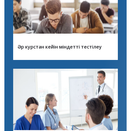
Әр курстан кейін міндетті тестілеу