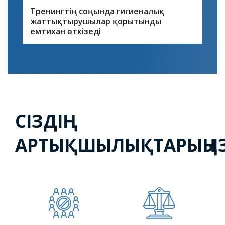
Тренингтің соңында гигиеналық
жаттықтырушылар қорытынды
емтихан өткізеді
СІЗДІҢ
АРТЫҚШЫЛЫҚТАРЫҢЫ