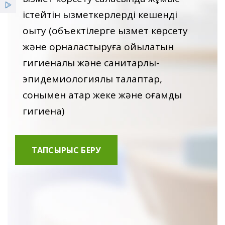
Қызметтер
істейтін қызметкерлерді кешенді
оқыту (объектілерге қызмет көрсету
Жаңалықтар
және орналастыруға қойылатын
ҰСО жаршысы
гигиеналық және санитарлық-
эпидемиологиялық талаптар,
сонымен қатар жеке және қоғамдық
гигиена)
ТАПСЫРЫС БЕРУ