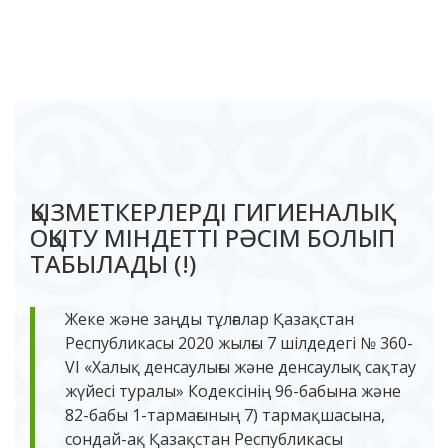
ҚЫЗМЕТКЕРЛЕРДІ ГИГИЕНАЛЫҚ
ОҚЫТУ МІНДЕТТІ РӘСІМ БОЛЫП
ТАБЫЛАДЫ (!)
Жеке және заңды тұлғалар Қазақстан
Республикасы 2020 жылғы 7 шілдедегі № 360-
VI «Халық денсаулығы және денсаулық сақтау
жүйесі туралы» Кодексінің 96-бабына және
82-бабы 1-тармағының 7) тармақшасына,
сондай-ақ Қазақстан Республикасы