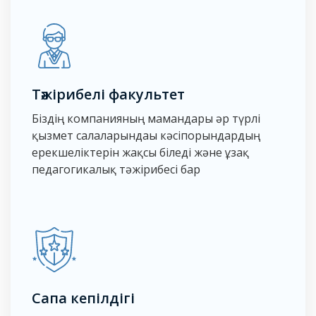
Тәжірибелі факультет
Біздің компанияның мамандары әр түрлі
қызмет салаларындағы кәсіпорындардың
ерекшеліктерін жақсы біледі және ұзақ
педагогикалық тәжірибесі бар
Сапа кепілдігі