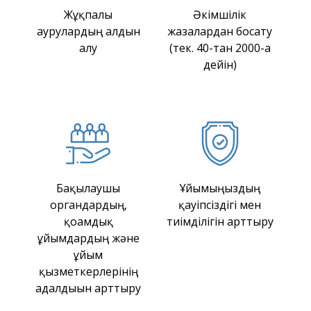
Жұқпалы
Әкімшілік
аурулардың алдын
жазалардан босату
алу
(тек. 40-тан 2000-ға
дейін)
Бақылаушы
Ұйымыңыздың
органдардың,
қауіпсіздігі мен
қоғамдық
тиімділігін арттыру
ұйымдардың және
ұйым
қызметкерлерінің
адалдығын арттыру