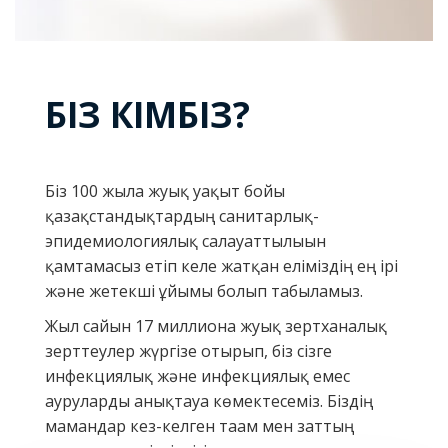
БІЗ КІМБІЗ?
Біз 100 жылға жуық уақыт бойы
қазақстандықтардың санитарлық-
эпидемиологиялық салауаттылығын
қамтамасыз етіп келе жатқан еліміздің ең ірі
және жетекші ұйымы болып табыламыз.
Жыл сайын 17 миллионға жуық зертханалық
зерттеулер жүргізе отырып, біз сізге
инфекциялық және инфекциялық емес
ауруларды анықтауға көмектесеміз. Біздің
мамандар кез-келген тағам мен заттың