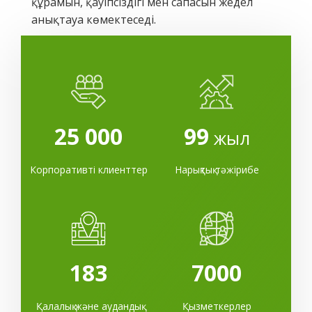
құрамын, қауіпсіздігі мен сапасын жедел
анықтауға көмектеседі.
25 000
99
жыл
Корпоративті клиенттер
Нарықтық тәжірибе
183
7000
Қалалық және аудандық
Қызметкерлер