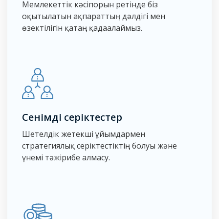
Мемлекеттік кәсіпорын ретінде біз
оқытылатын ақпараттың дәлдігі мен
өзектілігін қатаң қадағалаймыз.
Сенімді серіктестер
Шетелдік жетекші ұйымдармен
стратегиялық серіктестіктің болуы және
үнемі тәжірибе алмасу.