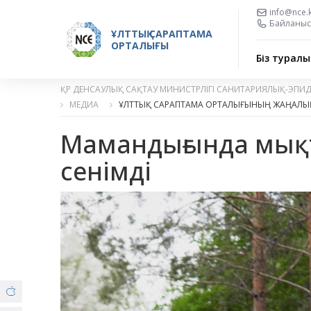
info@nce.
Байланыс 
ҰЛТТЫҚ САРАПТАМА
ОРТАЛЫҒЫ
Біз туралы
ҚР ДЕНСАУЛЫҚ САҚТАУ МИНИСТРЛІГІ САНИТАРИЯЛЫҚ-ЭПИ
МЕДИА
ҰЛТТЫҚ САРАПТАМА ОРТАЛЫҒЫНЫҢ ЖАҢАЛЫ
Мамандығында мықт
сенімді