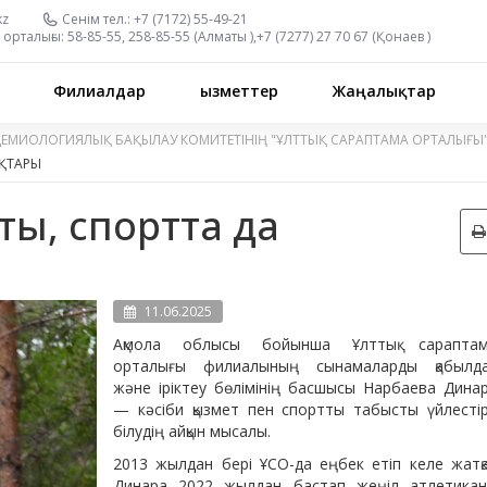
kz
Сенім тел.:
+7 (7172) 55-49-21
орталығы:
58-85-55, 258-85-55 (
Алматы
),
+7 (7277) 27 70 67 (
Қонаев
)
Филиалдар
Қызметтер
Жаңалықтар
ДЕМИОЛОГИЯЛЫҚ БАҚЫЛАУ КОМИТЕТІНІҢ "ҰЛТТЫҚ САРАПТАМА ОРТАЛЫҒЫ
ҚТАРЫ
ы, спортта да
11.06.2025
Ақмола облысы бойынша Ұлттық сарапта
орталығы филиалының сынамаларды қабылд
және іріктеу бөлімінің басшысы Нарбаева Дина
— кәсіби қызмет пен спортты табысты үйлесті
білудің айқын мысалы.
2013 жылдан бері ҰСО-да еңбек етіп келе жатқ
Динара 2022 жылдан бастап жеңіл атлетика