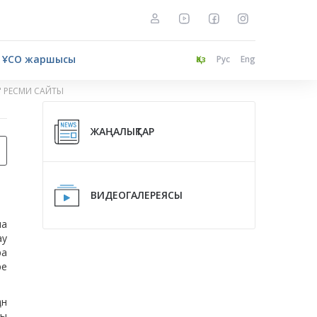
ҰСО жаршысы
Қаз
Рус
Eng
" РЕСМИ САЙТЫ
ЖАҢАЛЫҚТАР
ВИДЕОГАЛЕРЕЯСЫ
ма
ау
ра
ре
ан
ны