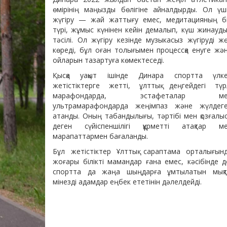
өмірінің маңызды бөлігіне айналдырды. Ол үш
жүгіру — жай жаттығу емес, медитацияның б
түрі, жұмыс күнінен кейін демалып, күш жинауд
тәсілі. Ол жүгіру кезінде музыкасыз жүгіруді ж
көреді, бұл оған толығымен процессқа енуге жә
ойларын тазартуға көмектеседі.
Қысқа уақыт ішінде Динара спортта үлк
жетістіктерге жетті, ұлттық деңгейдегі түр
марафондарда, эстафеталар ме
ультрамарафондарда жеңімпаз және жүлдег
атанды. Оның табандылығы, тәртібі мен қозғалыс
деген сүйіспеншілігі құрметті атақтар м
марапаттармен бағаланды.
Бұл жетістіктер Ұлттық сараптама орталығын
жоғары білікті мамандар ғана емес, кәсібінде д
спортта да жаңа шыңдарға ұмтылатын мық
мінезді адамдар еңбек ететінін дәлелдейді.