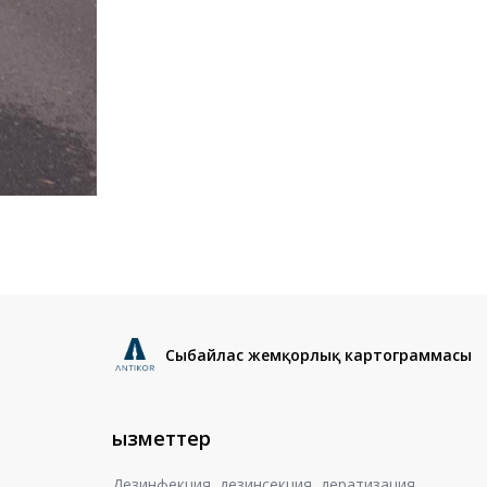
Сыбайлас жемқорлық картограммасы
Қызметтер
Дезинфекция, дезинсекция, дератизация