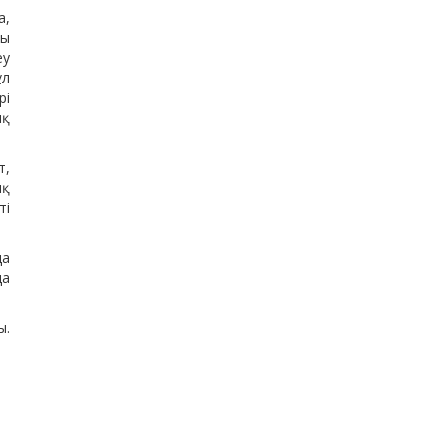
а,
сы
еу
ұл
рі
ық
т,
ық
ті
да
да
ы.