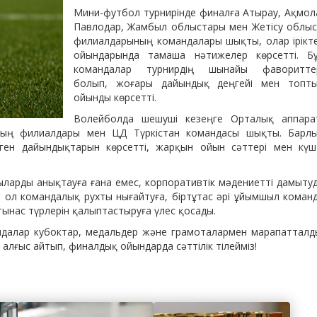
Мини-футбол турнирінде финалға Атырау, Ақмол
Павлодар, Жамбыл облыстары мен Жетісу облы
филиалдарының командалары шықты, олар ірікт
ойындарында тамаша нәтижелер көрсетті. Б
командалар турнирдің шынайы фаворитте
болып, жоғары дайындық деңгейі мен топт
ойынды көрсетті.
Волейболда шешуші кезеңге Орталық аппара
ының филиалдары мен ЦД Түркістан командасы шықты. Барл
еген дайындықтарын көрсетті, жарқын ойын сәттері мен күш
ларды анықтауға ғана емес, корпоративтік мәдениетті дамыту
ол командалық рухты нығайтуға, біртұтас әрі ұйымшыл коман
ынас түрлерін қалыптастыруға үлес қосады.
ндалар кубоктар, медальдер және грамоталармен марапатталд
алғыс айтып, финалдық ойындарда сәттілік тілейміз!