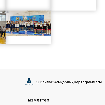
Сыбайлас жемқорлық картограммасы
Қызметтер