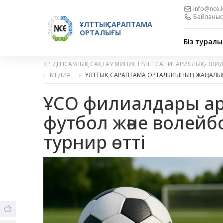
info@nce.
Байланыс 
ҰЛТТЫҚ САРАПТАМА
ОРТАЛЫҒЫ
Біз туралы
ҚР ДЕНСАУЛЫҚ САҚТАУ МИНИСТРЛІГІ САНИТАРИЯЛЫҚ-ЭПИ
МЕДИА
ҰЛТТЫҚ САРАПТАМА ОРТАЛЫҒЫНЫҢ ЖАҢАЛЫ
ҰСО филиалдары а
футбол және волейбо
турнир өтті