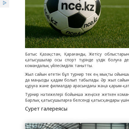
Батыс Қазақстан, Қарағанды, Жетісу облыстар
қатысушылар осы спорт түрінде үздік болуға д
командалық үйлесімділік танытты.
Жыл сайын өтетін бұл турнир тек ең мықты ойыншы
да маңызды қадам болып табылады. Әр жыл сайын 
құруға және филиалдар арасындағы жаңа қарым-қат
Турнир нәтижелері бойынша жеңіске жеткен кома
Барлық қатысушыларға белсенді қатысқандары үшін 
Сурет галереясы