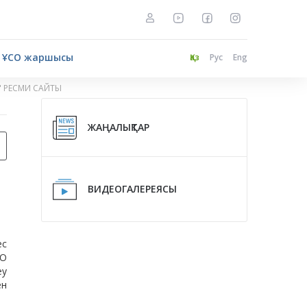
ҰСО жаршысы
Қаз
Рус
Eng
" РЕСМИ САЙТЫ
ЖАҢАЛЫҚТАР
ВИДЕОГАЛЕРЕЯСЫ
ес
СО
еу
ен