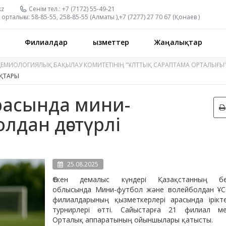
kz
Сенім тел.:
+7 (7172) 55-49-21
орталығы:
58-85-55, 258-85-55 (
Алматы
),
+7 (7277) 27 70 67 (
Қонаев
)
Филиалдар
Қызметтер
Жаңалықтар
ДЕМИОЛОГИЯЛЫҚ БАҚЫЛАУ КОМИТЕТІНІҢ "ҰЛТТЫҚ САРАПТАМА ОРТАЛЫҒЫ
ҚТАРЫ
расында мини-
лдан дәстүрлі
25.08.2025
Өткен демалыс күндері Қазақстанның б
облысында Мини-футбол және волейболдан Ұ
филиалдарының қызметкерлері арасында ірікт
турнирлері өтті. Сайыстарға 21 филиал м
Орталық аппаратының ойыншылары қатысты.