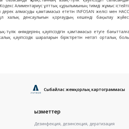
Кодекс Алиментариус ұлттық құрылымының тиімді жұмыс істейті
ел дерек алмасуды қамтамасыз ететін INFOSAN желісі мен HAC
ұл халық денсаулығын қорғаудың кешенді бақылау жүйес
-түлік өнімдерінің қауіпсіздігін қамтамасыз етуге бағытталғ
лық қауіпсіздік шараларын біріктіретін негізгі орталық бол
Сыбайлас жемқорлық картограммасы
Қызметтер
Дезинфекция, дезинсекция, дератизация