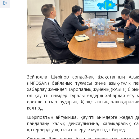
Зейнолла Шәріпов сондай-ақ Қазақстанның Азық-т
(INFOSAN) байланыс тұлғасы және азық-түлік пе
хабарлау жөніндегі Еуропалық жүйенің (RASFF) бір
ол қауіпті өнімдер туралы елдерді хабардар ету
ерекше назар аударып, Қазақстанның халықарал
келтірді.
Шәріповтың айтуынша, қауіпті өнімдерге жедел 
пайдалану халық денсаулығына, халықаралық са
қатерлерді уақтылы еңсеруге мүмкіндік береді.
Семинар барысында Ұлттық сараптама орталығы 