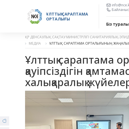
info@nce.
Байланыс 
ҰЛТТЫҚ САРАПТАМА
ОРТАЛЫҒЫ
Біз туралы
ҚР ДЕНСАУЛЫҚ САҚТАУ МИНИСТРЛІГІ САНИТАРИЯЛЫҚ-ЭПИ
МЕДИА
ҰЛТТЫҚ САРАПТАМА ОРТАЛЫҒЫНЫҢ ЖАҢАЛЫ
Ұлттық сараптама ор
қауіпсіздігін қамтам
халықаралық жүйеле