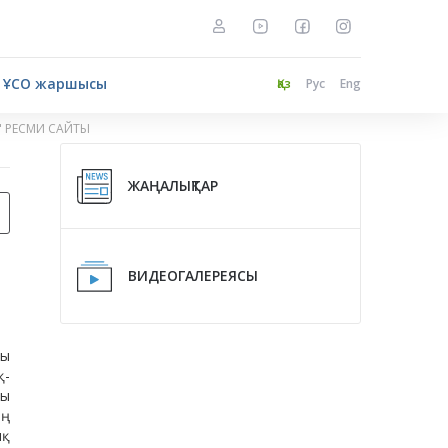
ҰСО жаршысы
Қаз
Рус
Eng
" РЕСМИ САЙТЫ
ЖАҢАЛЫҚТАР
ВИДЕОГАЛЕРЕЯСЫ
сы
қ-
ы
ің
ық