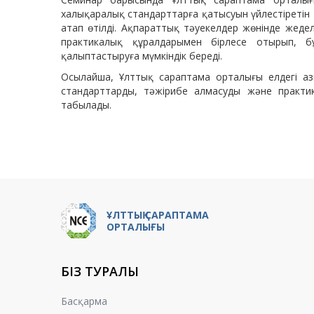
халықаралық стандарттарға қатысуын үйлестіретін 
атап өтілді. Ақпараттық тәуекелдер жөнінде жед
практикалық құралдарымен бірлесе отырып, б
қалыптастыруға мүмкіндік береді.
Осылайша, Ұлттық сараптама орталығы елдегі азық
стандарттарды, тәжірибе алмасуды және практика
табылады.
ҰЛТТЫҚ САРАПТАМА
ОРТАЛЫҒЫ
БІЗ ТУРАЛЫ
Басқарма