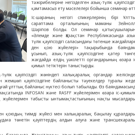
тәжірибелеріне негізделген азық-түлік қауіпсіздіг
қамтамасыз ету мәселелері бойынша семинар өтт
Іс-шараның негізгі спикерлерінің бірі Ұлтт
сараптама орталығының маманы Зейнол
Шәріпов болды. Ол семинар қатысушылары
«Әлемде және Қазақстан Республикасында азы
түлік қауіпсіздігі саласындағы төтенше жағдайлар
ден қою жүйелері» тақырыбында баянда
ұсынып, азық-түлік қауіпсіздігіне қатер төнг
жағдайда елдің уәкілетті органдарының өзара і
қимыл тетіктерін таныстырды.
үлік қауіпсіздігі жөніндегі халықаралық органдар желісінде
н жемшөп қауіпсіздігіне байланысты тәуекелдер туралы жед
ыңғай ұлттық байланыс нүктесі болып табылады. Өз баяндамасын
 мақсатында INFOSAN және RASFF жүйелерімен өзара іс-қимыл
ық жүйелермен табысты ынтымақтастығының нақты мысалдар
ден қоюдың тиімді жүйесі мен халықаралық бақылау құралдар
удаға төнетін қауіптердің алдын алуға және трансшекарал
базасында Қазақстанның азық-түлік қауіпсіздігі саласында