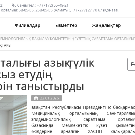
kz
Сенім тел.:
+7 (7172) 55-49-21
орталығы:
58-85-55, 258-85-55 (
Алматы
),
+7 (7277) 27 70 67 (
Қонаев
)
Филиалдар
Қызметтер
Жаңалықтар
ДЕМИОЛОГИЯЛЫҚ БАҚЫЛАУ КОМИТЕТІНІҢ "ҰЛТТЫҚ САРАПТАМА ОРТАЛЫҒЫ
ҚТАРЫ
талығы азық-түлік
асыз етудің
рін таныстырды
23.01.2026
Қазақстан Республикасы Президенті Іс басқарма
Медициналық орталығының Санитариялы
эпидемиологиялық сараптама орталығ
базасында Мемлекеттік күзет қызметін
өкілдеріне арналған ХАСПП халықарал