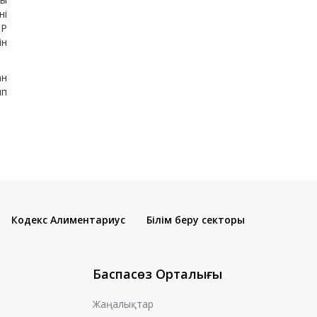
ні
CP
ін
ан
ып
Кодекс Алиментариус
Білім беру секторы
Баспасөз Орталығы
Жаңалықтар