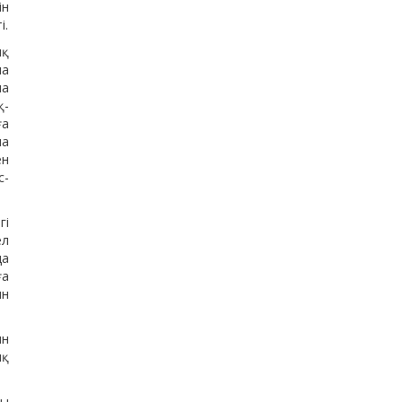
ін
і.
ық
ла
на
қ-
ға
ма
ен
с-
гі
ел
да
ға
ын
ын
ық
ғы