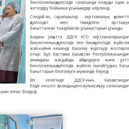
биологиялық қауіпсіздік саласында оларды одан ә
жетілдіру бойынша ұсынымдар әзірленді.
Сондай-ақ сарапшылар зертханалық қызметт
қауіпсіздігі мен тиімділігін арттыру
бағытталған тәжірбиелік ұсыныстарын ұсынды.
Алдағы уақытта ДДСҰ ҰСО зертханаларында
биологиялық қауіпсіздік пен биоқауіпсіздік жүйесін
жай-күйіне кешенді бағалау жүргізуді жоспарл
отыр. Бұл бастама Қазақстан Республикасында
ағымдағы жағдайды айқындауға және ұлтт
биологиялық қауіпсіздік жүйесін нығайтудың бас
бағыттарын белгілеуге мүмкіндік береді.
Өз кезегінде ДДСҰ-ның Қазақстандағ
Елдік кеңсесі қоғамдық денсаулық сақтау саласында
шін алғыс білдірді.