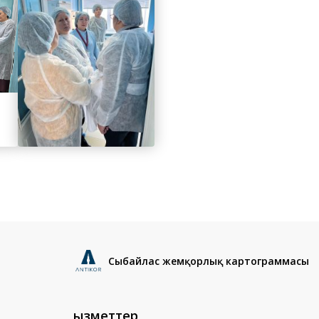
Сыбайлас жемқорлық картограммасы
Қызметтер