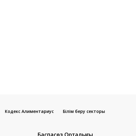
Кодекс Алиментариус
Білім беру секторы
Баспасөз Орталығы