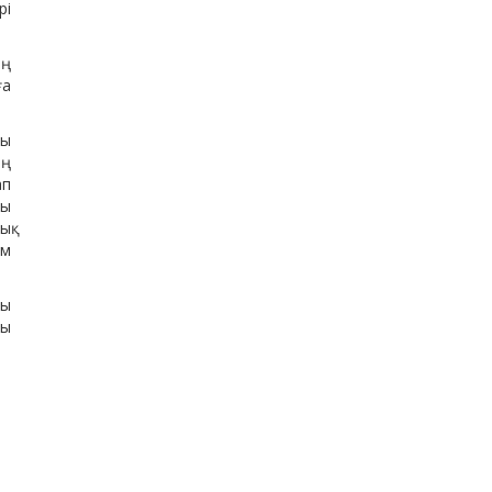
рі
ің
ға
ғы
ің
ап
ғы
ық
ым
ы
ғы