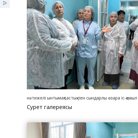
нәтижелі ынтымақтастық пен сындарлы өзара іс-қимыл ү
Сурет галереясы