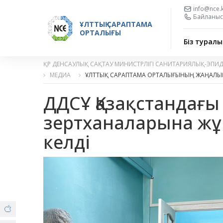
info@nce.
Байланыс 
ҰЛТТЫҚ САРАПТАМА
ОРТАЛЫҒЫ
Біз туралы
ҚР ДЕНСАУЛЫҚ САҚТАУ МИНИСТРЛІГІ САНИТАРИЯЛЫҚ-ЭПИ
МЕДИА
ҰЛТТЫҚ САРАПТАМА ОРТАЛЫҒЫНЫҢ ЖАҢАЛЫ
ДДСҰ Қазақстандағы
зертханаларына ж
келді