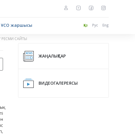
ҰСО жаршысы
Қаз
Рус
Eng
" РЕСМИ САЙТЫ
ЖАҢАЛЫҚТАР
ВИДЕОГАЛЕРЕЯСЫ
қ
ті
ен
ыс
п,