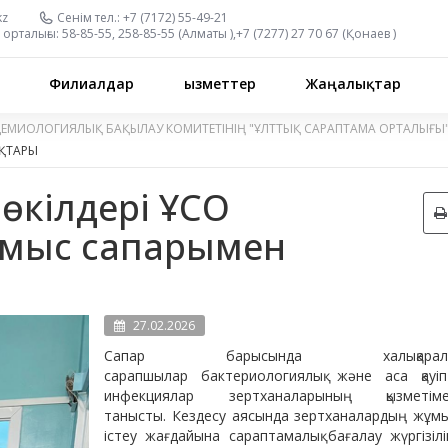
kz
Сенім тел.:
+7 (7172) 55-49-21
орталығы:
58-85-55, 258-85-55 (
Алматы
),
+7 (7277) 27 70 67 (
Қонаев
)
Филиалдар
Қызметтер
Жаңалықтар
ДЕМИОЛОГИЯЛЫҚ БАҚЫЛАУ КОМИТЕТІНІҢ "ҰЛТТЫҚ САРАПТАМА ОРТАЛЫҒЫ
ҚТАРЫ
 өкілдері ҰСО
ұмыс сапарымен
27.02.2026
Сапар барысында халықаралы
сарапшылар бактериологиялық және аса қауіп
инфекциялар зертханаларының қызметім
танысты. Кездесу аясында зертханалардың жұм
істеу жағдайына сараптамалық бағалау жүргізілі