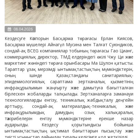
08.04.2026
Кездесуге Кәсіпорын Басқарма төрағасы Ерлан Киясов,
Басқарма мүшелері Айнагүл Мусина мен Талғат Суюндиков,
сондай-ақ BCEG компаниялар тобының төрағасы Гао Цианг,
коммерциялық директор, ТМД елдеріндегі өкілі Чжу Ци және
маркетинг жөніндегі төраға орынбасары Ма Шулон қатысты.
Тараптар ұзақ мерзімді ынтымақтастықтың мүмкіндіктерін,
оның ішінде Қазақстандағы санитариялық-
эпидемиологиялық сараптама зертханалық қызметінің
инфрақұрылымын жаңғырту және дамытуға бағытталған
бірлескен жобаларды талқылады. Зертханаларға заманауи
технологияларды енгізу, техникалық жабдықталу деңгейін
арттыру, сондай-ақ материалдық-техникалық және
инфрақұрылымдық дамудың озық халықаралық
тәжірибелерін енгізу мүмкіндіктеріне ерекше назар
аударылды. Кездесу қорытындысы бойынша
ынтымақтастықтың ықтимал бағыттарын пысықтау және
тиісті ұсыныстар дайындау туралы келісімге қол жеткізілді.