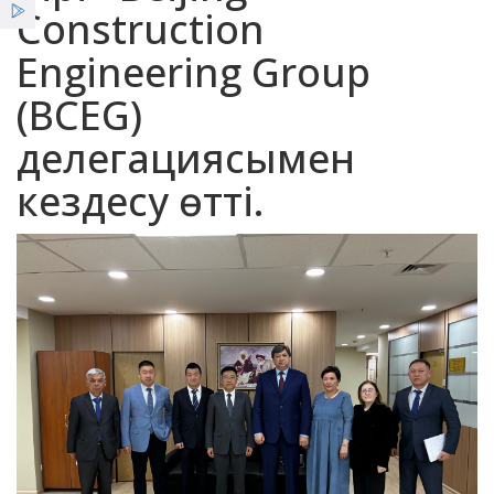
Қызметтер
Construction
Engineering Group
Жаңалықтар
(BCEG)
ҰСО жаршысы
делегациясымен
кездесу өтті.