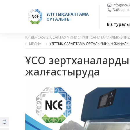
info@nce.
Байланыс 
ҰЛТТЫҚ САРАПТАМА
ОРТАЛЫҒЫ
Біз туралы
ҚР ДЕНСАУЛЫҚ САҚТАУ МИНИСТРЛІГІ САНИТАРИЯЛЫҚ-ЭПИ
МЕДИА
ҰЛТТЫҚ САРАПТАМА ОРТАЛЫҒЫНЫҢ ЖАҢАЛЫ
ҰСО зертханаларды
жалғастыруда