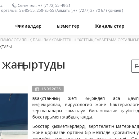
kz
Сенім тел.:
+7 (7172) 55-49-21
орталығы:
58-85-55, 258-85-55 (
Алматы
),
+7 (7277) 27 70 67 (
Қонаев
)
Филиалдар
Қызметтер
Жаңалықтар
ДЕМИОЛОГИЯЛЫҚ БАҚЫЛАУ КОМИТЕТІНІҢ "ҰЛТТЫҚ САРАПТАМА ОРТАЛЫҒЫ
ҚТАРЫ
 жаңғыртуды
16.06.2026
Қазақстанның жеті өңіріндегі аса қауіп
инфекциялар, вирусология және бактериолог
зертханалары заманауи биологиялық қауіпсізд
бокстарымен жабдықталды.
Бокстар қызметкерлерді, зерттелетін материал
және қоршаған ортаны бір мезгілде қорғайтын 
деңгейлі қорғанысты қамтамасыз етеді. Ол