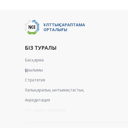
ҰЛТТЫҚ САРАПТАМА
ОРТАЛЫҒЫ
БІЗ ТУРАЛЫ
Басқарма
Құрылымы
Стратегия
Халықаралық ынтымақтастық
Акредитация
Бос жұмыс орындары
Пікірлер