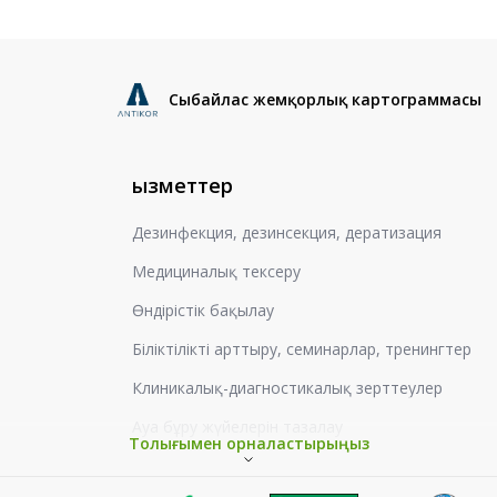
Сыбайлас жемқорлық картограммасы
Қызметтер
Дезинфекция, дезинсекция, дератизация
Медициналық тексеру
Өндірістік бақылау
Біліктілікті арттыру, семинарлар, тренингтер
Клиникалық-диагностикалық зерттеулер
Ауа бұру жүйелерін тазалау
Толығымен орналастырыңыз
Жұмыс орындарын аттестаттау