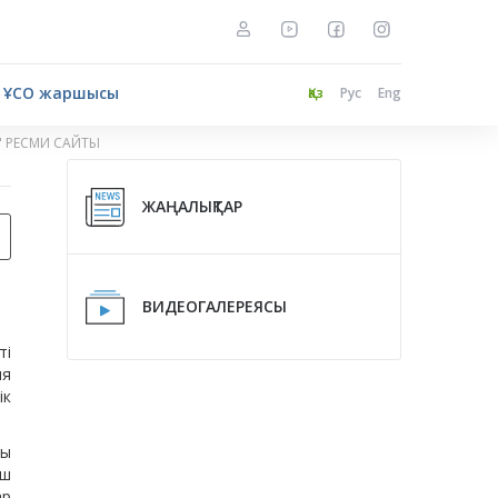
ҰСО жаршысы
Қаз
Рус
Eng
" РЕСМИ САЙТЫ
ЖАҢАЛЫҚТАР
ВИДЕОГАЛЕРЕЯСЫ
ті
ия
ік
ды
үш
ар