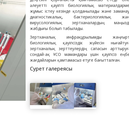
әлеуетті қауіпті биологиялық материалдарм
жұмыс істеу кезінде қолданылады және замана
диагностикалық, бактериологиялық жә
вирусологиялық зертханалардың маңыз
жабдығы болып табылады.
Зертханалық инфрақұрылымды жаңғырт
биологиялық қауіпсіздік жүйесін нығайтуғ
зертханалық зерттеулердің сапасын арттыруғ
сондай-ақ ҰСО мамандары үшін қауіпсіз еңб
жағдайларын қамтамасыз етуге бағытталған.
Сурет галереясы