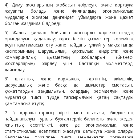
4) Даму жоспарының жобасын әзірлеуге және қорғауға
жауапты болады және Филиалдың экономикалық
мүдделерін жоғары деңгейдегі ұйымдарға және қажет
болған жағдайда білдіреді;
5) Жалпы филиал бойынша жоспарлы көрсеткіштердің
орындалуын қадағалау; көрсетілетін қызметтер көлемінің
өсуін қамтамасыз ету және пайданы ұлғайту мақсатында
кәсіпорынның шаруашылық, қаржылық, өндірістік және
коммерциялық қызметінің жобаларын (бизнес-
жоспарларын) әзірлеу үшін бастапқы мәліметтерді
дайындау;
6) штаттық және қаржылық тәртіптің, әкімшілік,
шаруашылық және басқа да шығыстар сметасын,
құжаттардың заңдылығын, олардың ресімделуін және
мұрағатқа тиісті түрде тапсырылуын қатаң сақтауды
қамтамасыз етуге;
7. ) қаражаттардың кiрiсi мен шығысы, бюджеттiң
пайдаланылуы туралы бухгалтерлiк балансты және жедел
жиынтық есептiлiктi, өзге де экономикалық және
статистикалық есептiлiктi жасауға қатысуға және оларды
белгiленген тәртiппен тиiстi мемлекеттiк органдарға