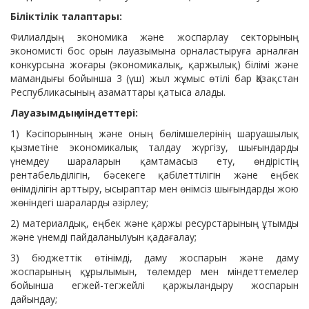
Біліктілік талаптары:
Ақпаратқа қол жеткізу мәселелері жөніндегі
Филиалдың экономика және жоспарлау секторының
экономисті бос орын лауазымына орналастыруға арналған
уәкілетті тұлғалар
конкурсына жоғары (экономикалық, қаржылық) білімі және
мамандығы бойынша 3 (үш) жыл жұмыс өтілі бар Қазақстан
Республикасының азаматтары қатыса алады.
Лауазымдық міндеттері:
1) Кәсіпорынның және оның бөлімшелерінің шаруашылық
қызметіне экономикалық талдау жүргізу, шығындарды
үнемдеу шараларын қамтамасыз ету, өндірістің
рентабельділігін, бәсекеге қабілеттілігін және еңбек
өнімділігін арттыру, ысыраптар мен өнімсіз шығындарды жою
жөніндегі шараларды әзірлеу;
2) материалдық, еңбек және қаржы ресурстарының ұтымды
және үнемді пайдаланылуын қадағалау;
3) бюджеттік өтінімді, даму жоспарын және даму
жоспарының құрылымын, төлемдер мен міндеттемелер
бойынша егжей-тегжейлі қаржыландыру жоспарын
дайындау;