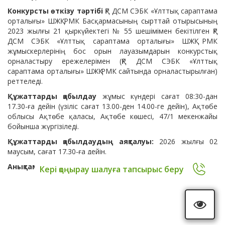
Конкурсты өткізу тәртібі
ҚР ДСМ СЭБК «Ұлттық сараптама
орталығы» ШЖҚ РМК Басқармасының сырттай отырысының
2023 жылғы 21 қыркүйектегі № 55 шешімімен бекітілген ҚР
ДСМ СЭБК «Ұлттық сараптама орталығы» ШЖҚ РМК
жұмыскерлерінің бос орын лауазымдарын конкурстық
орналастыру ережелерімен (ҚР ДСМ СЭБК «Ұлттық
сараптама орталығы» ШЖҚ РМК сайтында орналастырылған)
реттеледі.
Құжаттарды қабылдау
жұмыс күндері сағат 08:30-дан
17.30-ға дейін (үзіліс сағат 13.00-ден 14.00-ге дейін), Ақтөбе
облысы Ақтөбе қаласы, Ақтөбе көшесі, 47/1 мекенжайы
бойынша жүргізіледі.
Құжаттарды қабылдаудың аяқталуы:
2026 жылғы 02
маусым, сағат 17.30-ға дейін.
Анықтама телефоны:
8 7132 50-79-79.
Кері қоңырау шалуға тапсырыс беру