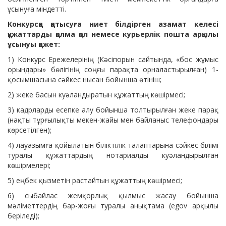
ұсынуға мiндеттi.
Конкурсқа қатысуға ниет білдірген азамат келесі
құжаттарды қолма қол немесе курьерлік пошта арқылы
ұсынуы қажет:
1) Конкурс Ережелерінің (Кәсіпорын сайтында, «бос жұмыс
орындары» бөлігінің соңғы парақта орналастырылған) 1-
қосымшасына сәйкес нысан бойынша өтініш;
2) жеке басын куәландыратын құжаттың көшірмесі;
3) кадрларды есепке алу бойынша толтырылған жеке парақ
(нақты тұрғылықты мекен-жайы мен байланыс телефондары
көрсетілген);
4) лауазымға қойылатын біліктілік талаптарына сәйкес білімі
туралы құжаттардың нотариалды куәландырылған
көшірмелері;
5) еңбек қызметін растайтын құжаттың көшірмесі;
6) сыбайлас жемқорлық қылмыс жасау бойынша
мәліметтердің бар-жоғы туралы анықтама (egov арқылы
беріледі);