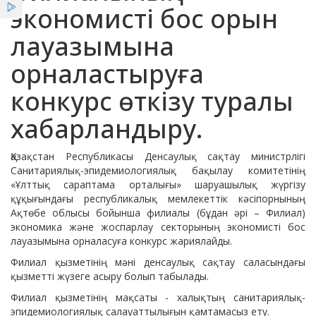
Қызметтер
экономисті бос орын
лауазымына
Халықаралық ынтымақтастық
Жаңалықтар
орналастыруға
ҰСО жаршысы
конкурс өткізу туралы
Акредитация
хабарландыру.
Пікірлер
Қазақстан Республикасы Денсаулық сақтау министрлігі
Санитариялық-эпидемиологиялық бақылау комитетінің
«Ұлттық сараптама орталығы» шаруашылық жүргізу
Жұмыс және қабылдау кестесі азаматтарды
құқығындағы республикалық мемлекеттік кәсіпорнының
Ақтөбе облысы бойынша филиалы (бұдан әрі – Филиал)
экономика және жоспарлау секторының экономисті бос
лауазымына орналасуға конкурс жариялайды.
Тұрақты даму мақсаттары
Филиал қызметінің мәні денсаулық сақтау саласындағы
қызметті жүзеге асыру болып табылады.
Филиал қызметінің мақсаты - халықтың санитариялық-
Отандық өндірушілерді шақыру
эпидемиологиялық салауаттылығын қамтамасыз ету.