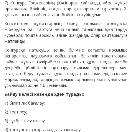
7) Конкурс Ережелерінің (Кәсіпорын сайтында, «бос жұмыс
орындары» бөлігінің соңғы парақта орналастырылған) 2-
қосымшасына сәйкес нысан бойынша түйіндеме.
Көрсетілген құжаттардың біреуі болмаса конкурсқа
жіберуден бас тартуға негіз болып табылады. Құжаттарды
курьерлік пошта арқылы алған жағдайда, олар қайтарылуға
жатпайды.
Конкурсқа қатысушы өзінің біліміне қатысты қосымша
ақпаратты, лауазымға қойылатын біліктілік талаптарына
сәйкес жұмыс тәжірибесін растайтын құжаттарды, кәсіби
деңгейін (біліктілігін арттыру, ғылыми дәрежелер мен
атақтар беру туралы құжаттардың көшірмелері, ғылыми
жарияланымдар, алдыңғы жұмыс орнының басшылығынан
ұсынымдар және т.б.) ұсынады.
Байқау келесі кезеңдерден тұрады:
1) біліктілік бағалау;
2) тестілеу;
3) сұхбаттасу өткізу;
4) конкурстың қорытындысын шығару.