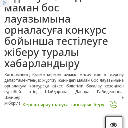
Қызметтер
маман бос
Халықаралық ынтымақтастық
лауазымына
Жаңалықтар
орналасуға конкурс
Акредитация
ҰСО жаршысы
бойынша тестілеуге
жіберу туралы
Пікірлер
хабарландыру
Жұмыс және қабылдау кестесі азаматтарды
Кәсіпорынның Қызметкермен жұмыс жасау және іс жүргізу
департаментінің іс жүргізу жөніндегі маман бос лауазымына
орналасуға конкурсқа сәйкес біліктілік бағалау кезеңінен
сүрінбей өтіп, Шайдарова Данара Габиденовна,
Тұрақты даму мақсаттары
Шынбергенова Асем Сандибековна тестілеу кезеңіне
жіберілді.
Кері қоңырау шалуға тапсырыс беру
Отандық өндірушілерді шақыру