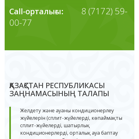
8 (7172) 59-
Call-орталығы:
00-77
ҚАЗАҚСТАН РЕСПУБЛИКАСЫ
ЗАҢНАМАСЫНЫҢ ТАЛАПЫ
Желдету және ауаны кондиционерлеу
жүйелерін (сплит-жүйелерді, көпаймақты
сплит-жүйелерді, шатырлық
кондиционерлерді, орталық ауа баптау