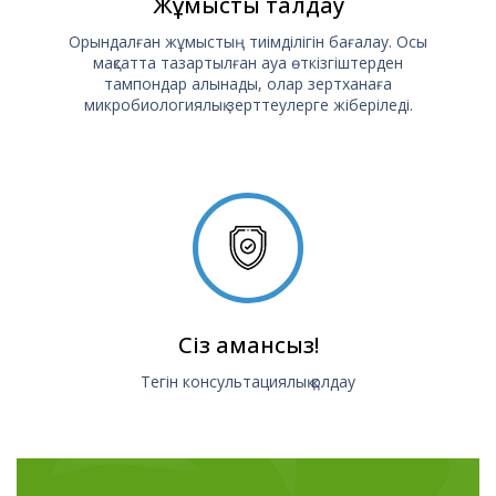
Жұмысты талдау
Орындалған жұмыстың тиімділігін бағалау. Осы
мақсатта тазартылған ауа өткізгіштерден
тампондар алынады, олар зертханаға
микробиологиялық зерттеулерге жіберіледі.
Сіз амансыз!
Тегін консультациялық қолдау