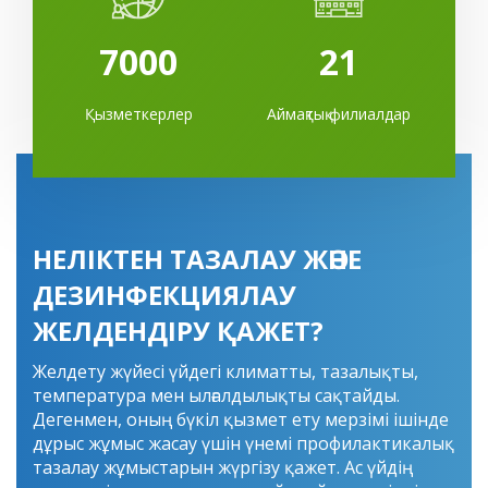
7000
21
Қызметкерлер
Аймақтық филиалдар
НЕЛІКТЕН ТАЗАЛАУ ЖӘНЕ
ДЕЗИНФЕКЦИЯЛАУ
ЖЕЛДЕНДІРУ ҚАЖЕТ?
Желдету жүйесі үйдегі климатты, тазалықты,
температура мен ылғалдылықты сақтайды.
Дегенмен, оның бүкіл қызмет ету мерзімі ішінде
дұрыс жұмыс жасау үшін үнемі профилактикалық
тазалау жұмыстарын жүргізу қажет. Ас үйдің