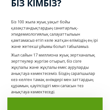
БІЗ КІМБІЗ?
Біз 100 жылға жуық уақыт бойы
қазақстандықтардың санитарлық-
эпидемиологиялық салауаттылығын
қамтамасыз етіп келе жатқан еліміздің ең ірі
және жетекші ұйымы болып табыламыз.
Жыл сайын 17 миллионға жуық зертханалық
зерттеулер жүргізе отырып, біз сізге
жұқпалы және жұқпалы емес ауруларды
анықтауға көмектесеміз. Біздің сарапшылар
кез-келген тамақ өнімдері мен заттардың
құрамын, қауіпсіздігі мен сапасын тез
анықтауға көмектеседі.