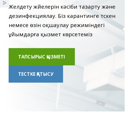
Қызметтер
Желдету жүйелерін кәсіби тазарту және
дезинфекциялау. Біз карантинге түскен
Жаңалықтар
немесе өзін оқшаулау режиміндегі
ұйымдарға қызмет көрсетеміз
ҰСО жаршысы
ТАПСЫРЫС ҚЫЗМЕТІ
ТЕСТКЕ ҚАТЫСУ