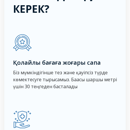
КЕРЕК?
Қолайлы бағаға жоғары сапа
Біз мүмкіндігінше тез және қауіпсіз түрде
көмектесуге тырысамыз. Бағасы шаршы метрі
үшін 30 теңгеден басталады