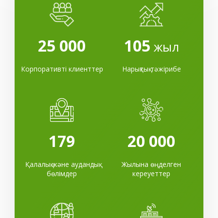
25 000
105
жыл
Корпоративті клиенттер
Нарықтық тәжірибе
179
20 000
Қалалық және аудандық
Жылына өңделген
бөлімдер
кереуеттер