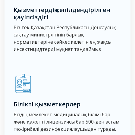
Қызметтердің кепілдендірілген
қауіпсіздігі
Біз тек Қазақстан Республикасы Денсаулық
сақтау министрлігінің барлық
нормативтеріне сәйкес келетін ең жақсы
инсектицидтерді мұқият таңдаймыз
Білікті қызметкерлер
Біздің мемлекет медициналық білімі бар
және қажетті лицензиясы бар 500-ден астам
тәжірибелі дезинфекциялаушыдан тұрады.