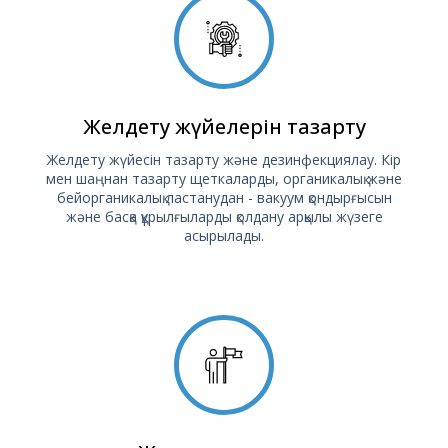
Желдету жүйелерін тазарту
Желдету жүйесін тазарту және дезинфекциялау. Кір
мен шаңнан тазарту щеткаларды, органикалық және
бейорганикалық ластанудан - вакуум қондырғысын
және басқа құрылғыларды қолдану арқылы жүзеге
асырылады.