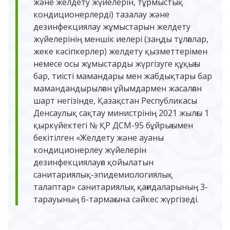
және желдету жүйелерін, тұрмыстық
кондиционерлерді) тазалау және
дезинфекциялау жұмыстарын желдету
жүйелерінің меншік иелері (заңды тұлғалар,
жеке кәсіпкерлер) желдету қызметтерімен
немесе осы жұмыстарды жүргізуге құқығы
бар, тиісті мамандары мен жабдықтары бар
мамандандырылған ұйымдармен жасалған
шарт негізінде, Қазақстан Республикасы
Денсаулық сақтау министрінің 2021 жылғы 1
қыркүйектегі № ҚР ДСМ-95 бұйрығымен
бекітілген «Желдету және ауаны
кондиционерлеу жүйелерін
дезинфекциялауға қойылатын
санитариялық-эпидемиологиялық
талаптар» санитариялық қағидаларының 3-
тарауының 6-тармағына сәйкес жүргізеді.