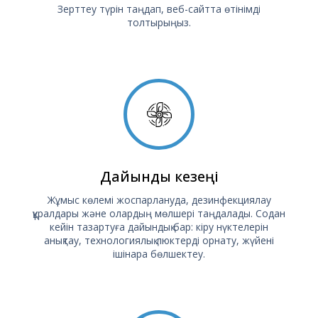
Зерттеу түрін таңдап, веб-сайтта өтінімді
толтырыңыз.
Дайындық кезеңі
Жұмыс көлемі жоспарлануда, дезинфекциялау
құралдары және олардың мөлшері таңдалады. Содан
кейін тазартуға дайындық бар: кіру нүктелерін
анықтау, технологиялық люктерді орнату, жүйені
ішінара бөлшектеу.