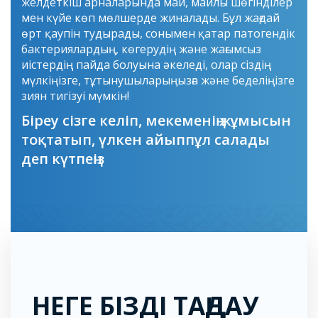
желдеткіш арналарында май, майлы шөгінділер
мен күйе көп мөлшерде жиналады. Бұл жағдай
өрт қаупін тудырады, сонымен қатар патогендік
бактериялардың, көгерудің және жағымсыз
иістердің пайда болуына әкеледі, олар сіздің
мүлкіңізге, тұтынушыларыңызға және беделіңізге
зиян тигізуі мүмкін!
Біреу сізге келіп, мекеменің жұмысын
тоқтатып, үлкен айыппұл салады
деп күтпеңіз
НЕГЕ БІЗДІ ТАҢДАУ