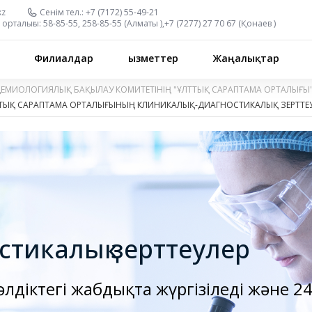
kz
Сенім тел.:
+7 (7172) 55-49-21
орталығы:
58-85-55, 258-85-55 (
Алматы
),
+7 (7277) 27 70 67 (
Қонаев
)
Филиалдар
Қызметтер
Жаңалықтар
ДЕМИОЛОГИЯЛЫҚ БАҚЫЛАУ КОМИТЕТІНІҢ "ҰЛТТЫҚ САРАПТАМА ОРТАЛЫҒЫ
ТЫҚ САРАПТАМА ОРТАЛЫҒЫНЫҢ КЛИНИКАЛЫҚ-ДИАГНОСТИКАЛЫҚ ЗЕРТТЕУ
стикалық зерттеулер
дәлдіктегі жабдықта жүргізіледі және 