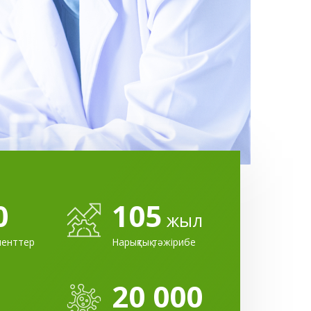
0
105
жыл
иенттер
Нарықтық тәжірибе
20 000