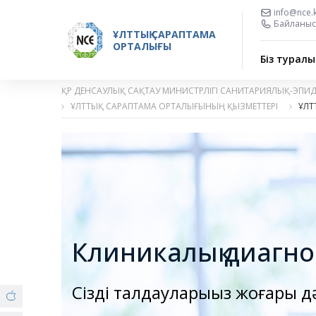
info@nce.
Байланыс 
ҰЛТТЫҚ САРАПТАМА
ОРТАЛЫҒЫ
Біз туралы
ҚР ДЕНСАУЛЫҚ САҚТАУ МИНИСТРЛІГІ САНИТАРИЯЛЫҚ-ЭПИ
ҰЛТТЫҚ САРАПТАМА ОРТАЛЫҒЫНЫҢ ҚЫЗМЕТТЕРІ
ҰЛТ
Клиникалық диагно
Сіздің талдауларыңыз жоғары 