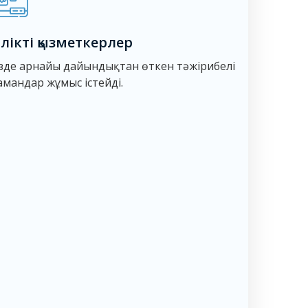
ілікті қызметкерлер
ізде арнайы дайындықтан өткен тәжірибелі
мандар жұмыс істейді.