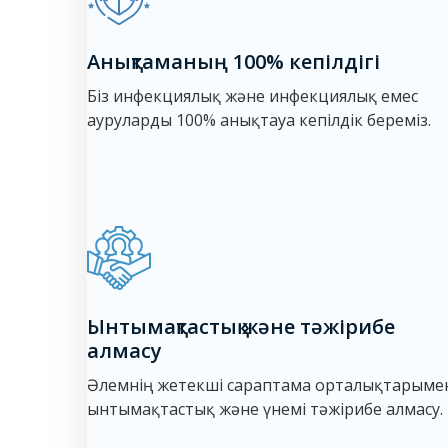
Анықтаманың 100% кепілдігі
Біз инфекциялық және инфекциялық емес
ауруларды 100% анықтауға кепілдік береміз.
Ынтымақтастық және тәжірибе
алмасу
Әлемнің жетекші сараптама орталықтарыме
ынтымақтастық және үнемі тәжірибе алмасу.