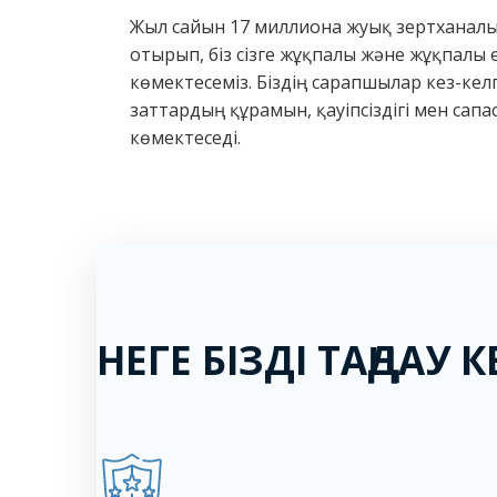
Жыл сайын 17 миллионға жуық зертханалы
отырып, біз сізге жұқпалы және жұқпалы 
көмектесеміз. Біздің сарапшылар кез-кел
заттардың құрамын, қауіпсіздігі мен сапа
көмектеседі.
НЕГЕ БІЗДІ ТАҢДАУ К