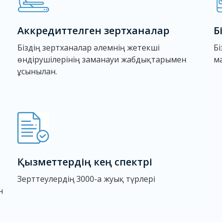
Аккредиттелген зертханалар
Б
Біздің зертханалар әлемнің жетекші
Б
өндірушілерінің заманауи жабдықтарымен
ма
ұсынылған.
Қызметтердің кең спектрі
Зерттеулердің 3000-ға жуық түрлері
н