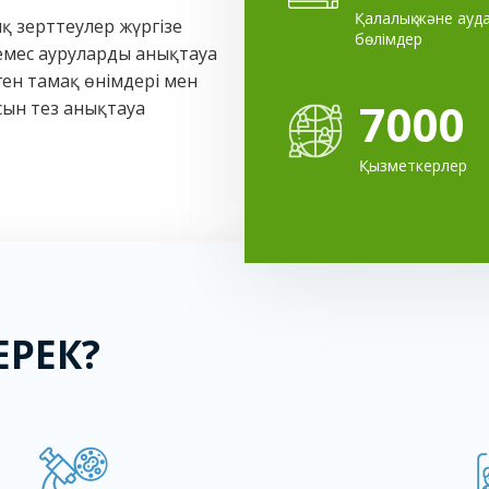
Қалалық және ауда
қ зерттеулер жүргізе
бөлімдер
емес ауруларды анықтауға
ген тамақ өнімдері мен
7000
сын тез анықтауға
Қызметкерлер
ЕРЕК?