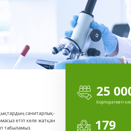
25 00
Корпоративті кл
ндықтардың санитарлық-
179
масыз етіп келе жатқан
ып табыламыз.