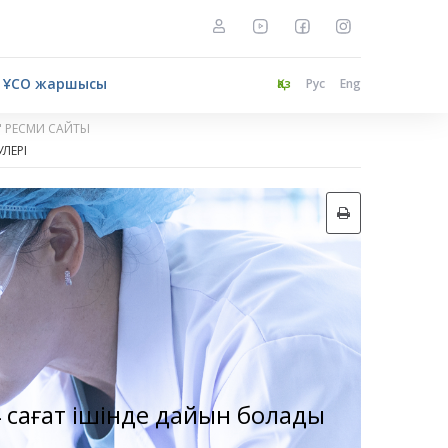
ҰСО жаршысы
Қаз
Рус
Eng
" РЕСМИ САЙТЫ
ЛЕРІ
24 сағат ішінде дайын болады