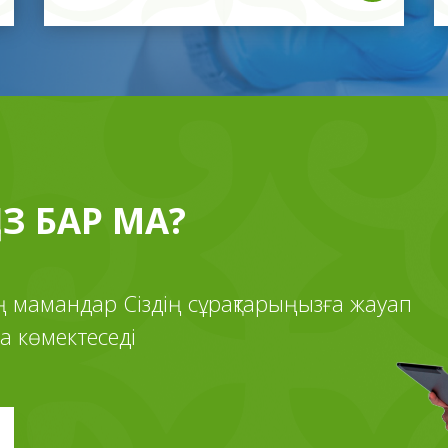
ЫЗ БАР МА?
ің мамандар Сіздің сұрақтарыңызға жауап
а көмектеседі