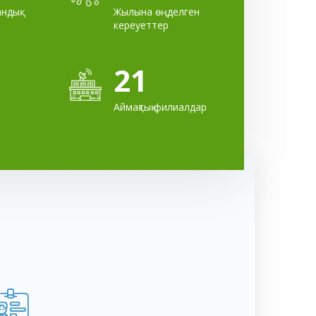
ндық
Жылына өңделген
кереуеттер
21
Аймақтық филиалдар