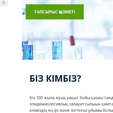
ТАПСЫРЫС ҚЫЗМЕТІ
БІЗ КІМБІЗ?
Біз 100 жылға жуық уақыт бойы қазақста
эпидемиологиялық салауаттылығын қамта
еліміздің ең ірі және жетекші ұйымы бол