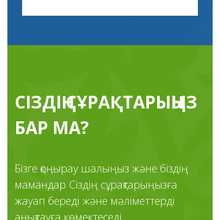
СІЗДІҢ СҰРАҚТАРЫҢЫЗ
БАР МА?
Бізге қоңырау шалыңыз және біздің
мамандар Сіздің сұрақтарыңызға
жауап береді және мәліметтерді
анықтауға көмектеседі