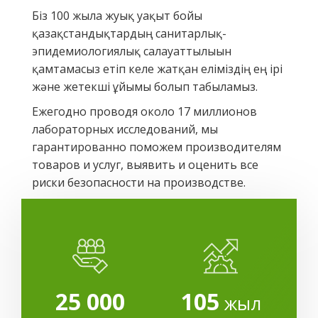
Біз 100 жылға жуық уақыт бойы
қазақстандықтардың санитарлық-
эпидемиологиялық салауаттылығын
қамтамасыз етіп келе жатқан еліміздің ең ірі
және жетекші ұйымы болып табыламыз.
Ежегодно проводя около 17 миллионов
лабораторных исследований, мы
гарантированно поможем производителям
товаров и услуг, выявить и оценить все
риски безопасности на производстве.
25 000
105
жыл