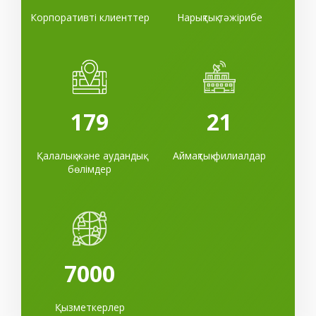
Корпоративті клиенттер
Нарықтық тәжірибе
179
21
Қалалық және аудандық
Аймақтық филиалдар
бөлімдер
7000
Қызметкерлер