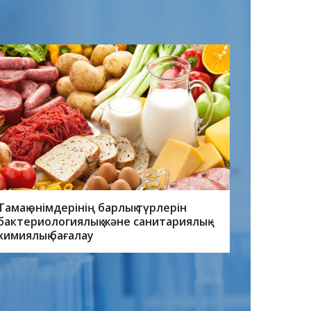
Тамақ өнімдерінің барлық түрлерін
бактериологиялық және санитариялық -
химиялық бағалау