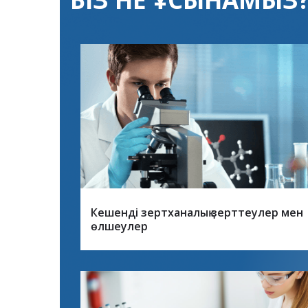
Кешенді зертханалық зерттеулер мен
өлшеулер