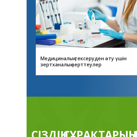
Медициналық тексеруден өту үшін
зертханалық зерттеулер
СІЗДІҢ СҰРАҚТАРЫҢ