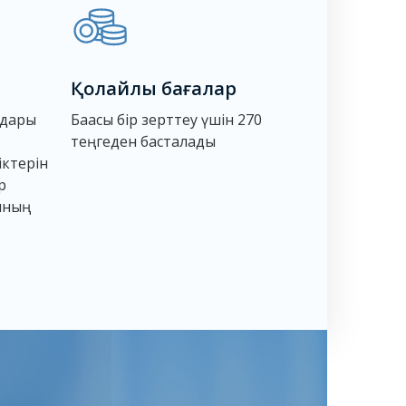
Қолайлы бағалар
ндары
Бағасы бір зерттеу үшін 270
теңгеден басталады
ктерін
р
ының