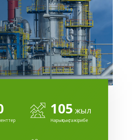
0
105
жыл
иенттер
Нарықтық тәжірибе