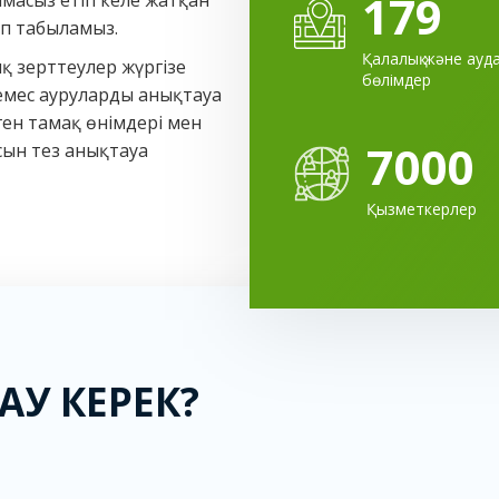
179
масыз етіп келе жатқан
ып табыламыз.
Қалалық және ауда
қ зерттеулер жүргізе
бөлімдер
емес ауруларды анықтауға
ген тамақ өнімдері мен
7000
сын тез анықтауға
Қызметкерлер
ДАУ КЕРЕК?