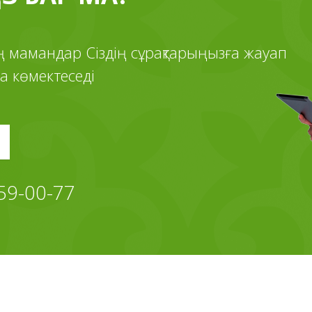
ің мамандар Сіздің сұрақтарыңызға жауап
а көмектеседі
 59-00-77