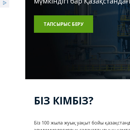
мүмкіндігі бар Қазақстанда
ТАПСЫРЫС БЕРУ
БІЗ КІМБІЗ?
Біз 100 жылға жуық уақыт бойы қазақста