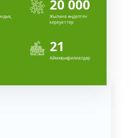
20 000
ндық
Жылына өңделген
кереуеттер
21
Аймақтық филиалдар