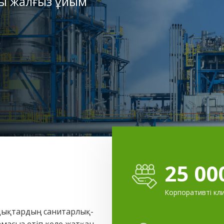
ғы жалғыз ұйым
25 00
Корпоративті кл
ндықтардың санитарлық-