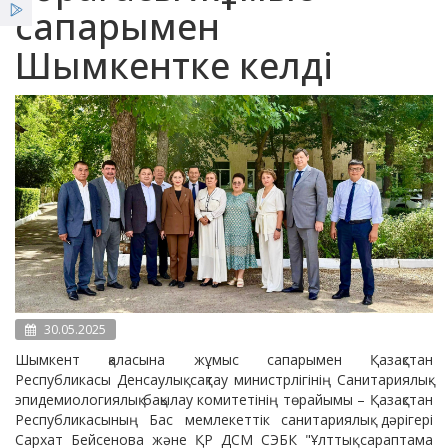
Қызметтер
сапарымен
Шымкентке келді
Жаңалықтар
ҰСО жаршысы
30.05.2025
Шымкент қаласына жұмыс сапарымен Қазақстан
Республикасы Денсаулық сақтау министрлігінің Санитариялық-
эпидемиологиялық бақылау комитетінің төрайымы – Қазақстан
Республикасының Бас мемлекеттік санитариялық дәрігері
Сархат Бейсенова және ҚР ДСМ СЭБК "Ұлттық сараптама