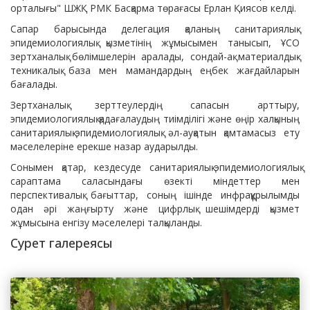
орталығы" ШЖҚ РМК Басқарма төрағасы Ерлан Қиясов келді.
Сапар барысында делегация қаланың санитариялық-
эпидемиологиялық қызметінің жұмысымен танысып, ҰСО
зертханалық бөлімшелерін аралады, сондай-ақ материалдық-
техникалық база мен мамандардың еңбек жағдайларын
бағалады.
Зертханалық зерттеулердің сапасын арттыру,
эпидемиологиялық қадағалаудың тиімділігі және өңір халқының
санитариялық-эпидемиологиялық әл-ауқатын қамтамасыз ету
мәселелеріне ерекше назар аударылды.
Сонымен қатар, кездесуде санитариялық-эпидемиологиялық
сараптама саласындағы өзекті міндеттер мен
перспективалық бағыттар, соның ішінде инфрақұрылымды
одан әрі жаңғырту және цифрлық шешімдерді қызмет
жұмысына енгізу мәселелері талқыланды.
Сурет галереясы