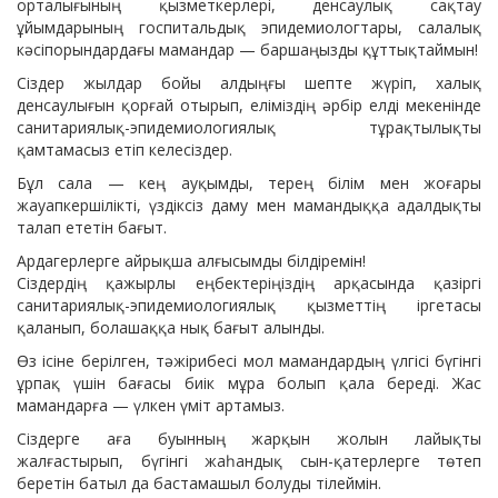
орталығының қызметкерлері, денсаулық сақтау
ұйымдарының госпитальдық эпидемиологтары, салалық
кәсіпорындардағы мамандар — баршаңызды құттықтаймын!
Сіздер жылдар бойы алдыңғы шепте жүріп, халық
денсаулығын қорғай отырып, еліміздің әрбір елді мекенінде
санитариялық-эпидемиологиялық тұрақтылықты
қамтамасыз етіп келесіздер.
Бұл сала — кең ауқымды, терең білім мен жоғары
жауапкершілікті, үздіксіз даму мен мамандыққа адалдықты
талап ететін бағыт.
Ардагерлерге айрықша алғысымды білдіремін!
Сіздердің қажырлы еңбектеріңіздің арқасында қазіргі
санитариялық-эпидемиологиялық қызметтің іргетасы
қаланып, болашаққа нық бағыт алынды.
Өз ісіне берілген, тәжірибесі мол мамандардың үлгісі бүгінгі
ұрпақ үшін бағасы биік мұра болып қала береді. Жас
мамандарға — үлкен үміт артамыз.
Сіздерге аға буынның жарқын жолын лайықты
жалғастырып, бүгінгі жаһандық сын-қатерлерге төтеп
беретін батыл да бастамашыл болуды тілеймін.