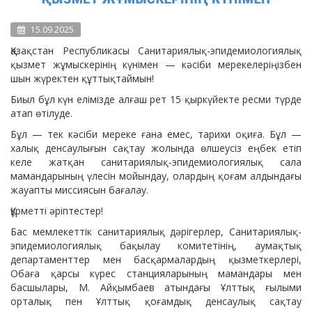
15.09.2025
Қазақстан Республикасы Санитариялық-эпидемиологиялық
қызмет жұмыскерінің күнімен — кәсіби мерекелеріңізбен
шын жүректен құттықтаймын!
Биыл бұл күн елімізде алғаш рет 15 қыркүйекте ресми түрде
атап өтілуде.
Бұл — тек кәсіби мереке ғана емес, тарихи оқиға. Бұл —
халық денсаулығын сақтау жолында өлшеусіз еңбек етіп
келе жатқан санитариялық-эпидемиологиялық сала
мамандарының үлесін мойындау, олардың қоғам алдындағы
жауапты миссиясын бағалау.
Құрметті әріптестер!
Бас мемлекеттік санитариялық дәрігерлер, Санитариялық-
эпидемиологиялық бақылау комитетінің, аумақтық
департаменттер мен басқармалардың қызметкерлері,
Обаға қарсы күрес станцияларының мамандары мен
басшылары, М. Айқымбаев атындағы Ұлттық ғылыми
орталық пен Ұлттық қоғамдық денсаулық сақтау