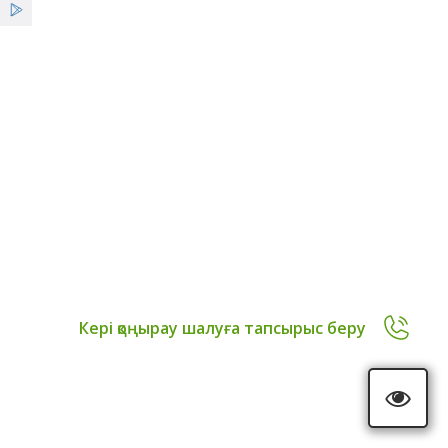
Қызметтер
Жаңалықтар
Оқиғалар Хроникасы
ҰСО жаршысы
Ғылыми кеңес
Кері қоңырау шалуға тапсырыс беру