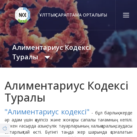
ҰЛТТЫҚ САРАПТАМА ОРТАЛЫҒЫ
Қаз
Рус
Eng
Алиментариус Кодексі
Байланыс орталығы:
58-85-55, 258-85-55 (
Алматы
)
Туралы
+7 (7277) 27-70-67 (
Қонаев
)
Сенім тел.:
Оқиғалар Хроникасы
+7 (7172) 55-49-21
Алиментариус Кодексі
Туралы
Ведомствоаралық Үйлестіру Кеңесі
Біз туралы
"Алиментариус кодексі"
- бұл барлық жерде
© Copyright 2019 - nce.kz - all rights reserved.
әр адам үшін қауіпсіз және жоғары сапалы тағамның кепілі.
Филиалдар
Комитеттер
Өткен ғасырда азық-түлік тауарларының халықаралық саудасы
айтарлықтай өсті. Бүгінгі таңда жер шарында қозғалатын