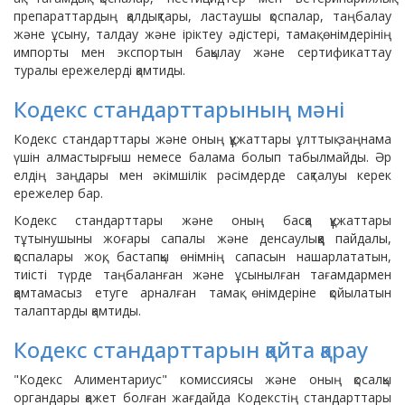
препараттардың қалдықтары, ластаушы қоспалар, таңбалау
және ұсыну, талдау және іріктеу әдістері, тамақ өнімдерінің
импорты мен экспортын бақылау және сертификаттау
туралы ережелерді қамтиды.
Кодекс стандарттарының мәні
Кодекс стандарттары және оның құжаттары ұлттық заңнама
үшін алмастырғыш немесе балама болып табылмайды. Әр
елдің заңдары мен әкімшілік рәсімдерде сақталуы керек
ережелер бар.
Кодекс стандарттары және оның басқа құжаттары
тұтынушыны жоғары сапалы және денсаулыққа пайдалы,
қоспалары жоқ, бастапқы өнімнің сапасын нашарлататын,
тиісті түрде таңбаланған және ұсынылған тағамдармен
қамтамасыз етуге арналған тамақ өнімдеріне қойылатын
талаптарды қамтиды.
Кодекс стандарттарын қайта қарау
"Кодекс Алиментариус" комиссиясы және оның қосалқы
органдары қажет болған жағдайда Кодекстің стандарттары