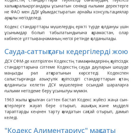
халықаралық органдары ұсынатын сенімді ғылыми деректерге
не ФАО мен ДДҰ ұйымдастыратын арнайы консультациялар
арқылы негізделеді.
Кодекс стандарттары мүшелердің ерікті түрде қолдануы үшін
ұсынымдар болып табылатындығына қарамастан, олар
көбінесе ұлттық заңнаманың негізі ретінде қолданылады.
Сауда-саттықтағы кедергілерді жою
ДСҰ СФМ-де келтірілген Кодекстің тамақ өнімдерінің қауіпсіздік
стандарттарына сілтеме Кодекстің сауда дауларын шешуде
маңызды рөл атқаратынын көрсетеді. Кодекспен
салыстырғанда азық-түлік қауіпсіздігі стандарттарын қатаң
қолданғысы келетін ДСҰ мүшелеріне осындай шараларға
ғылыми негіздеме беру ұсынылуы мүмкін.
1963 жылы құрылған сәттен бастап Кодекс жүйесі жаңа сын-
қатерлерге жауап бере отырып, ашықтық және мүдделі
тараптарды кеңінен тарту қағидатын сақтай отырып, дамып
келеді.
"Кодекс Алиментариус" мақсаты