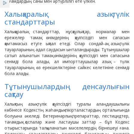
Қызметтер
тағамдардың саны мен әртүрлілігі өте үлкен.
Өндірушілер үшін
Халықаралық азық-түлік
Жаңалықтар
стандарттары
Халықаралық стандарттар, нұсқаулықтар, нормалар мен
ҰСО жаршысы
ережелер тамақ өнімдерінің қауіпсіздігі мен сапасын
қамтамасыз етуге ықпал етеді. Олар сондай-ақ азық-түлік
тауарларының адал саудасын ынталандырады. Тұтынушылар
сатып алынатын тамақ өнімдерінің қауіпсіздігі мен сапасына
сенімді бола алады, ал импорттаушылар азық – түлік
тауарларының өз ерекшеліктеріне сәйкес келетініне сенімді
бола алады.
Тұтынушылардың денсаулығын
сақтау
Халықтың азық-түлік қауіпсіздігі туралы алаңдаушылығы
көбінесе Кодекстің жаһандық пікірталастардың орталығында
болуына әкеледі. Ветеринарлық препараттар, пестицидтер,
тағамдық қоспалар және ластаушы заттар – бұл Кодекс
отырыстарында талқыланатын мәселелердің бірнешеуі ғана.
Кодекстің стандарттары тәуекелді бағалаудың тәуелсіз