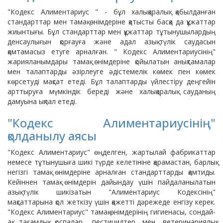
"Кодекс Алиментариус " - бұл халықаралық қабылданған
стандарттар мен тамақ өнімдеріне қатысты басқа да құжаттар
жиынтығы. Бұл стандарттар мен құжаттар тұтынушылардың
денсаулығын қорғауға және адал азық-түлік саудасын
қамтамасыз етуге арналған. " Кодекс Алиментариусінің"
жарияланымдары тамақ өнімдеріне қойылатын анықтамалар
мен талаптарды әзірлеуге әдістемелік көмек пен көмек
көрсетуді мақсат етеді. Бұл талаптарды үйлестіру деңгейін
арттыруға мүмкіндік береді және халықаралық сауданың
дамуына ықпал етеді.
"Кодекс Алиментариусінің"
қолданылу аясы
"Кодекс Алиментариус" өңделген, жартылай фабрикаттар
немесе тұтынушыға шикі түрде келетініне қарамастан, барлық
негізгі тамақ өнімдеріне арналған стандарттарды қамтиды.
Кейіннен тамақ өнімдерін дайындау үшін пайдаланылатын
азық-түлік шикізатын "Алиментариус Кодексінің"
мақсаттарына қол жеткізу үшін қажетті дәрежеде енгізу керек.
"Кодекс Алиментариус" тамақ өнімдерінің гигиенасы, сондай-
ақ тағамдық қоспалар, пестицидтер мен ветеринариялық