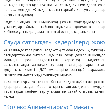
халықаралық органдары ұсынатын сенімді ғылыми деректерге
не ФАО мен ДДҰ ұйымдастыратын арнайы консультациялар
арқылы негізделеді.
Кодекс стандарттары мүшелердің ерікті түрде қолдануы үшін
ұсынымдар болып табылатындығына қарамастан, олар
көбінесе ұлттық заңнаманың негізі ретінде қолданылады.
Сауда-саттықтағы кедергілерді жою
ДСҰ СФМ-де келтірілген Кодекстің тамақ өнімдерінің қауіпсіздік
стандарттарына сілтеме Кодекстің сауда дауларын шешуде
маңызды рөл атқаратынын көрсетеді. Кодекспен
салыстырғанда азық-түлік қауіпсіздігі стандарттарын қатаң
қолданғысы келетін ДСҰ мүшелеріне осындай шараларға
ғылыми негіздеме беру ұсынылуы мүмкін.
1963 жылы құрылған сәттен бастап Кодекс жүйесі жаңа сын-
қатерлерге жауап бере отырып, ашықтық және мүдделі
тараптарды кеңінен тарту қағидатын сақтай отырып, дамып
келеді.
"Кодекс Алиментариус" мақсаты