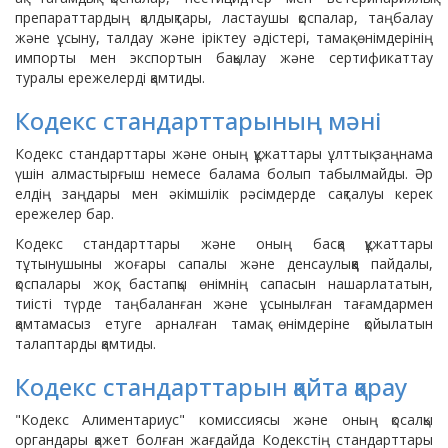
препараттардың қалдықтары, ластаушы қоспалар, таңбалау
және ұсыну, талдау және іріктеу әдістері, тамақ өнімдерінің
импорты мен экспортын бақылау және сертификаттау
туралы ережелерді қамтиды.
Кодекс стандарттарының мәні
Кодекс стандарттары және оның құжаттары ұлттық заңнама
үшін алмастырғыш немесе балама болып табылмайды. Әр
елдің заңдары мен әкімшілік рәсімдерде сақталуы керек
ережелер бар.
Кодекс стандарттары және оның басқа құжаттары
тұтынушыны жоғары сапалы және денсаулыққа пайдалы,
қоспалары жоқ, бастапқы өнімнің сапасын нашарлататын,
тиісті түрде таңбаланған және ұсынылған тағамдармен
қамтамасыз етуге арналған тамақ өнімдеріне қойылатын
талаптарды қамтиды.
Кодекс стандарттарын қайта қарау
"Кодекс Алиментариус" комиссиясы және оның қосалқы
органдары қажет болған жағдайда Кодекстің стандарттары