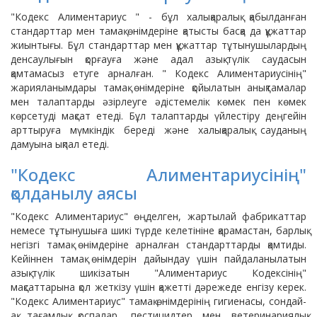
"Кодекс Алиментариус " - бұл халықаралық қабылданған
стандарттар мен тамақ өнімдеріне қатысты басқа да құжаттар
жиынтығы. Бұл стандарттар мен құжаттар тұтынушылардың
денсаулығын қорғауға және адал азық-түлік саудасын
қамтамасыз етуге арналған. " Кодекс Алиментариусінің"
жарияланымдары тамақ өнімдеріне қойылатын анықтамалар
мен талаптарды әзірлеуге әдістемелік көмек пен көмек
көрсетуді мақсат етеді. Бұл талаптарды үйлестіру деңгейін
арттыруға мүмкіндік береді және халықаралық сауданың
дамуына ықпал етеді.
"Кодекс Алиментариусінің"
қолданылу аясы
"Кодекс Алиментариус" өңделген, жартылай фабрикаттар
немесе тұтынушыға шикі түрде келетініне қарамастан, барлық
негізгі тамақ өнімдеріне арналған стандарттарды қамтиды.
Кейіннен тамақ өнімдерін дайындау үшін пайдаланылатын
азық-түлік шикізатын "Алиментариус Кодексінің"
мақсаттарына қол жеткізу үшін қажетті дәрежеде енгізу керек.
"Кодекс Алиментариус" тамақ өнімдерінің гигиенасы, сондай-
ақ тағамдық қоспалар, пестицидтер мен ветеринариялық