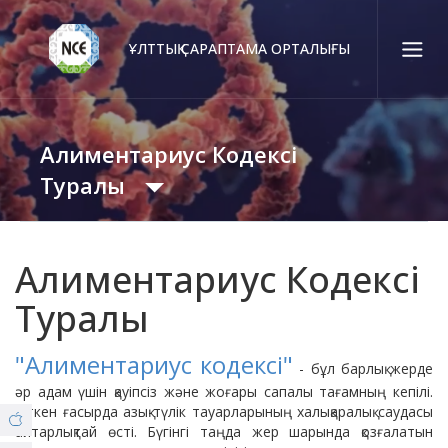
ҰЛТТЫҚ САРАПТАМА ОРТАЛЫҒЫ
Қаз
Рус
Eng
Алиментариус Кодексі
Байланыс орталығы:
58-85-55, 258-85-55 (
Алматы
)
Туралы
+7 (7277) 27-70-67 (
Қонаев
)
Сенім тел.:
Оқиғалар Хроникасы
+7 (7172) 55-49-21
Алиментариус Кодексі
Туралы
Ведомствоаралық Үйлестіру Кеңесі
Біз туралы
"Алиментариус кодексі"
- бұл барлық жерде
© Copyright 2019 - nce.kz - all rights reserved.
әр адам үшін қауіпсіз және жоғары сапалы тағамның кепілі.
Филиалдар
Комитеттер
Өткен ғасырда азық-түлік тауарларының халықаралық саудасы
айтарлықтай өсті. Бүгінгі таңда жер шарында қозғалатын