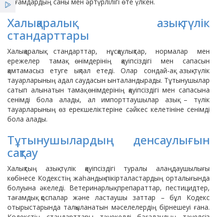
Қызметтер
тағамдардың саны мен әртүрлілігі өте үлкен.
Өндірушілер үшін
Халықаралық азық-түлік
Жаңалықтар
стандарттары
Халықаралық стандарттар, нұсқаулықтар, нормалар мен
ҰСО жаршысы
ережелер тамақ өнімдерінің қауіпсіздігі мен сапасын
қамтамасыз етуге ықпал етеді. Олар сондай-ақ азық-түлік
тауарларының адал саудасын ынталандырады. Тұтынушылар
сатып алынатын тамақ өнімдерінің қауіпсіздігі мен сапасына
сенімді бола алады, ал импорттаушылар азық – түлік
тауарларының өз ерекшеліктеріне сәйкес келетініне сенімді
бола алады.
Тұтынушылардың денсаулығын
сақтау
Халықтың азық-түлік қауіпсіздігі туралы алаңдаушылығы
көбінесе Кодекстің жаһандық пікірталастардың орталығында
болуына әкеледі. Ветеринарлық препараттар, пестицидтер,
тағамдық қоспалар және ластаушы заттар – бұл Кодекс
отырыстарында талқыланатын мәселелердің бірнешеуі ғана.
Кодекстің стандарттары тәуекелді бағалаудың тәуелсіз