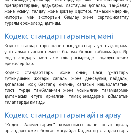
препараттардың қалдықтары, ластаушы қоспалар, таңбалау
және ұсыну, талдау және іріктеу әдістері, тамақ өнімдерінің
импорты мен экспортын бақылау және сертификаттау
туралы ережелерді қамтиды.
Кодекс стандарттарының мәні
Кодекс стандарттары және оның құжаттары ұлттық заңнама
үшін алмастырғыш немесе балама болып табылмайды. Әр
елдің заңдары мен әкімшілік рәсімдерде сақталуы керек
ережелер бар.
Кодекс стандарттары және оның басқа құжаттары
тұтынушыны жоғары сапалы және денсаулыққа пайдалы,
қоспалары жоқ, бастапқы өнімнің сапасын нашарлататын,
тиісті түрде таңбаланған және ұсынылған тағамдармен
қамтамасыз етуге арналған тамақ өнімдеріне қойылатын
талаптарды қамтиды.
Кодекс стандарттарын қайта қарау
"Кодекс Алиментариус" комиссиясы және оның қосалқы
органдары қажет болған жағдайда Кодекстің стандарттары