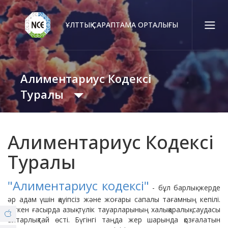
ҰЛТТЫҚ САРАПТАМА ОРТАЛЫҒЫ
Қаз
Рус
Eng
Алиментариус Кодексі
Байланыс орталығы:
58-85-55, 258-85-55 (
Алматы
)
Туралы
+7 (7277) 27-70-67 (
Қонаев
)
Сенім тел.:
Оқиғалар Хроникасы
+7 (7172) 55-49-21
Алиментариус Кодексі
Туралы
Ведомствоаралық Үйлестіру Кеңесі
Біз туралы
"Алиментариус кодексі"
- бұл барлық жерде
© Copyright 2019 - nce.kz - all rights reserved.
әр адам үшін қауіпсіз және жоғары сапалы тағамның кепілі.
Филиалдар
Комитеттер
Өткен ғасырда азық-түлік тауарларының халықаралық саудасы
айтарлықтай өсті. Бүгінгі таңда жер шарында қозғалатын