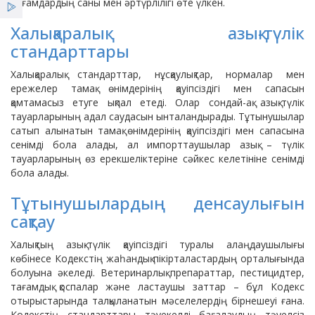
Қызметтер
тағамдардың саны мен әртүрлілігі өте үлкен.
Өндірушілер үшін
Халықаралық азық-түлік
Жаңалықтар
стандарттары
Халықаралық стандарттар, нұсқаулықтар, нормалар мен
ҰСО жаршысы
ережелер тамақ өнімдерінің қауіпсіздігі мен сапасын
қамтамасыз етуге ықпал етеді. Олар сондай-ақ азық-түлік
тауарларының адал саудасын ынталандырады. Тұтынушылар
сатып алынатын тамақ өнімдерінің қауіпсіздігі мен сапасына
сенімді бола алады, ал импорттаушылар азық – түлік
тауарларының өз ерекшеліктеріне сәйкес келетініне сенімді
бола алады.
Тұтынушылардың денсаулығын
сақтау
Халықтың азық-түлік қауіпсіздігі туралы алаңдаушылығы
көбінесе Кодекстің жаһандық пікірталастардың орталығында
болуына әкеледі. Ветеринарлық препараттар, пестицидтер,
тағамдық қоспалар және ластаушы заттар – бұл Кодекс
отырыстарында талқыланатын мәселелердің бірнешеуі ғана.
Кодекстің стандарттары тәуекелді бағалаудың тәуелсіз