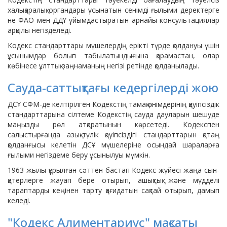
халықаралық органдары ұсынатын сенімді ғылыми деректерге
не ФАО мен ДДҰ ұйымдастыратын арнайы консультациялар
арқылы негізделеді.
Кодекс стандарттары мүшелердің ерікті түрде қолдануы үшін
ұсынымдар болып табылатындығына қарамастан, олар
көбінесе ұлттық заңнаманың негізі ретінде қолданылады.
Сауда-саттықтағы кедергілерді жою
ДСҰ СФМ-де келтірілген Кодекстің тамақ өнімдерінің қауіпсіздік
стандарттарына сілтеме Кодекстің сауда дауларын шешуде
маңызды рөл атқаратынын көрсетеді. Кодекспен
салыстырғанда азық-түлік қауіпсіздігі стандарттарын қатаң
қолданғысы келетін ДСҰ мүшелеріне осындай шараларға
ғылыми негіздеме беру ұсынылуы мүмкін.
1963 жылы құрылған сәттен бастап Кодекс жүйесі жаңа сын-
қатерлерге жауап бере отырып, ашықтық және мүдделі
тараптарды кеңінен тарту қағидатын сақтай отырып, дамып
келеді.
"Кодекс Алиментариус" мақсаты