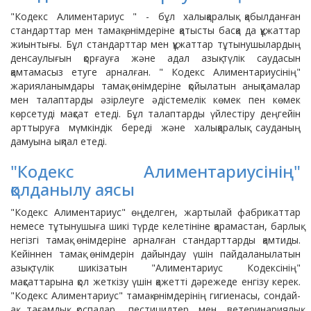
"Кодекс Алиментариус " - бұл халықаралық қабылданған
стандарттар мен тамақ өнімдеріне қатысты басқа да құжаттар
жиынтығы. Бұл стандарттар мен құжаттар тұтынушылардың
денсаулығын қорғауға және адал азық-түлік саудасын
қамтамасыз етуге арналған. " Кодекс Алиментариусінің"
жарияланымдары тамақ өнімдеріне қойылатын анықтамалар
мен талаптарды әзірлеуге әдістемелік көмек пен көмек
көрсетуді мақсат етеді. Бұл талаптарды үйлестіру деңгейін
арттыруға мүмкіндік береді және халықаралық сауданың
дамуына ықпал етеді.
"Кодекс Алиментариусінің"
қолданылу аясы
"Кодекс Алиментариус" өңделген, жартылай фабрикаттар
немесе тұтынушыға шикі түрде келетініне қарамастан, барлық
негізгі тамақ өнімдеріне арналған стандарттарды қамтиды.
Кейіннен тамақ өнімдерін дайындау үшін пайдаланылатын
азық-түлік шикізатын "Алиментариус Кодексінің"
мақсаттарына қол жеткізу үшін қажетті дәрежеде енгізу керек.
"Кодекс Алиментариус" тамақ өнімдерінің гигиенасы, сондай-
ақ тағамдық қоспалар, пестицидтер мен ветеринариялық